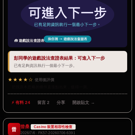
🧰 遊戲說法查證表
彭同學的遊戲說法查證表結果：可進入下一步
已有足夠資訊執行一個最小下一步。
★★★★☆
使用後評價
把我原本忽略的條件直接點出來，值得一測。
⚡ 有料 24
留言 2
分享
開啟貼文 →
曾桑
Casino 裝置相容性檢查
曾
2026/7/6 · FK57-20260706-6391