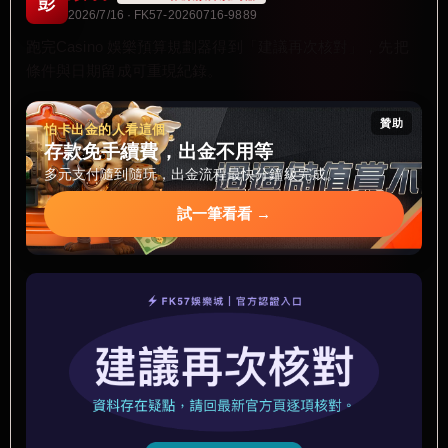
彭
2026/7/16 · FK57-20260716-9889
跑完Casino 娛樂預算規劃器得到「建議再次核對」，先把
條件與日期留成可重現紀錄。
贊助
怕卡出金的人看這個
存款免手續費，出金不用等
多元支付隨到隨玩，出金流程最快分鐘級完成。
試一筆看看 →