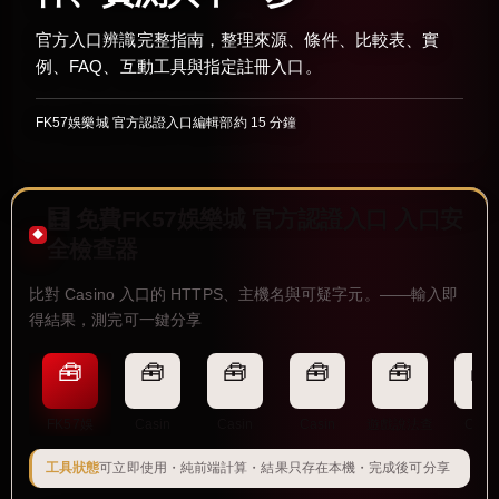
官方入口辨識完整指南，整理來源、條件、比較表、實
例、FAQ、互動工具與指定註冊入口。
FK57娛樂城 官方認證入口編輯部
約 15 分鐘
🧮 免費FK57娛樂城 官方認證入口 入口安
全檢查器
比對 Casino 入口的 HTTPS、主機名與可疑字元。——輸入即
得結果，測完可一鍵分享
🧰
🧰
🧰
🧰
🧰
🧰
FK57娛
Casin
Casin
Casin
遊戲說法查
Casi
工具狀態
可立即使用・純前端計算・結果只存在本機・完成後可分享