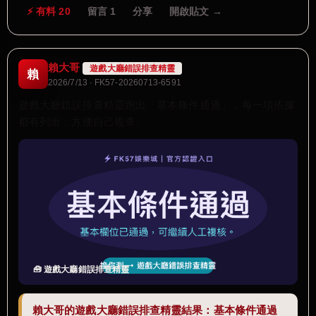
⚡ 有料 20
留言 1
分享
開啟貼文 →
賴大哥
遊戲大廳錯誤排查精靈
賴
2026/7/13 · FK57-20260713-6591
遊戲大廳錯誤排查精靈跑出「基本條件通過」，每一項依據
都有列出，方便自己複查。
🧰 遊戲大廳錯誤排查精靈
賴大哥的遊戲大廳錯誤排查精靈結果：基本條件通過