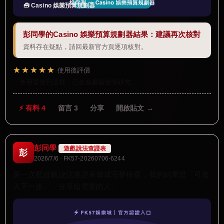
🧰 Casino 娛樂預算規劃器
彭同學的Casino 娛樂預算規劃器結果：建議再次核對
資料存在疑點，請回最新官方頁逐項核對。
★★★★★
使用後評價
免費還做到這樣，已收進書籤慢慢研究。
⚡ 有料 4
留言 3
分享
開啟貼文 →
彭同學
遊戲說法查證表
彭
2026/7/6 · FK57-20260706-6244
第一次把遊戲說法查證表做成完整檢查，我的結果是「可進
入下一步」，分享給需要的人。