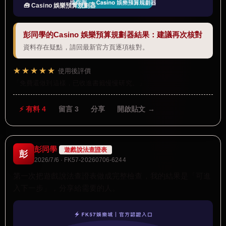
🧰 Casino 娛樂預算規劃器
彭同學的Casino 娛樂預算規劃器結果：建議再次核對
資料存在疑點，請回最新官方頁逐項核對。
★★★★★
使用後評價
免費還做到這樣，已收進書籤慢慢研究。
⚡ 有料 4
留言 3
分享
開啟貼文 →
彭同學
遊戲說法查證表
彭
2026/7/6 · FK57-20260706-6244
第一次把遊戲說法查證表做成完整檢查，我的結果是「可進
入下一步」，分享給需要的人。