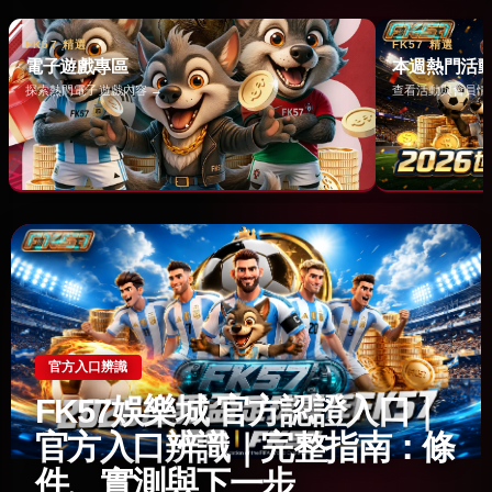
FK57 精選
FK57 精選
電子遊戲專區
本週熱門活
探索熱門電子遊戲內容 →
查看活動與會員情
官方入口辨識
FK57娛樂城 官方認證入口｜
官方入口辨識｜完整指南：條
件、實測與下一步