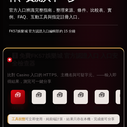
官方入口辨識完整指南，整理來源、條件、比較表、實
例、FAQ、互動工具與指定註冊入口。
FK57娛樂城 官方認證入口編輯部
約 15 分鐘
🧮 免費FK57娛樂城 官方認證入口 入口安
全檢查器
比對 Casino 入口的 HTTPS、主機名與可疑字元。——輸入即
得結果，測完可一鍵分享
🧰
🧰
🧰
🧰
🧰
🧰
FK57娛
Casin
Casin
Casin
遊戲說法查
Casi
工具狀態
可立即使用・純前端計算・結果只存在本機・完成後可分享