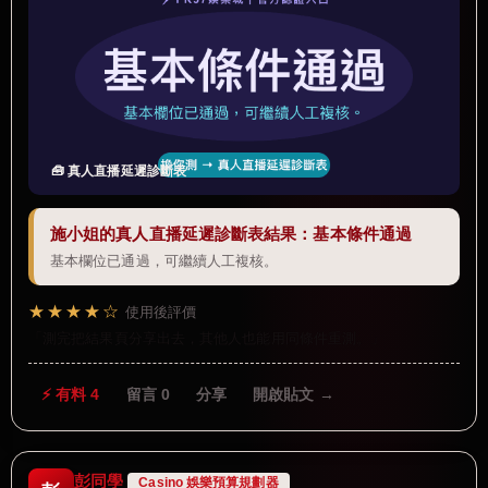
🧰 真人直播延遲診斷表
施小姐的真人直播延遲診斷表結果：基本條件通過
基本欄位已通過，可繼續人工複核。
★★★★☆
使用後評價
測完把結果頁分享出去，其他人也能用同條件重測。
⚡ 有料 4
留言 0
分享
開啟貼文 →
彭同學
Casino 娛樂預算規劃器