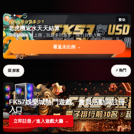
贊助
你玩的那台返多少？
老虎機返水天天結算
電子館返水無上限，玩越多回越多，隔日自動入帳。
看返水比例 →
⚡ 熱門
☰ 探索
FK57廣告｜贊助
FK57娛樂城熱門遊戲、會員活動與註冊
入口
立即註冊／進入遊戲大廳 →