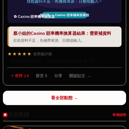
🔁 Casino 賠率機率換算器
蔡小姐的Casino 賠率機率換算器結果：需要補資料
目前資料不足，先補齊來源、日期或輸入。
★★★★★
使用後評價
結果頁做得很清楚，一眼看懂目前條件落在哪一型。
⚡ 有料 19
留言 0
分享
開啟貼文 →
看全部動態 →
最新專欄
專欄總覽