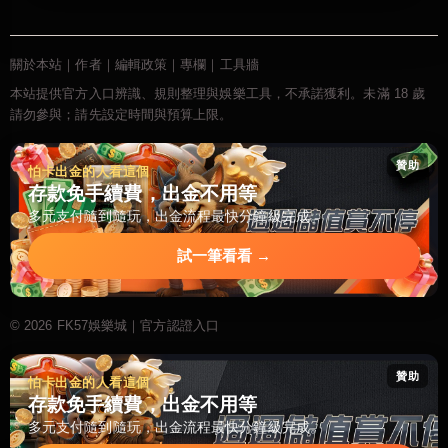
關於本站
｜
作者
｜
編輯政策
｜
專欄
｜
工具牆
本站提供官方入口辨識、規則整理與娛樂工具，不承諾獲利。未滿 18 歲
請勿參與；請先設定時間與預算上限。
贊助
怕卡出金的人看這個
存款免手續費，出金不用等
多元支付隨到隨玩，出金流程最快分鐘級完成。
試一筆看看 →
© 2026 FK57娛樂城｜官方認證入口
贊助
怕卡出金的人看這個
存款免手續費，出金不用等
多元支付隨到隨玩，出金流程最快分鐘級完成。