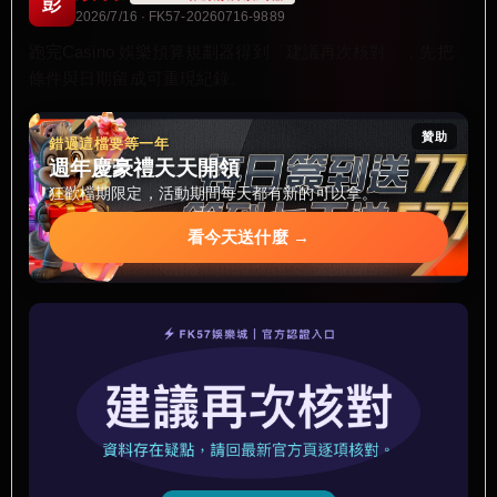
彭
2026/7/16 · FK57-20260716-9889
跑完Casino 娛樂預算規劃器得到「建議再次核對」，先把
條件與日期留成可重現紀錄。
贊助
錯過這檔要等一年
週年慶豪禮天天開領
狂歡檔期限定，活動期間每天都有新的可以拿。
看今天送什麼 →