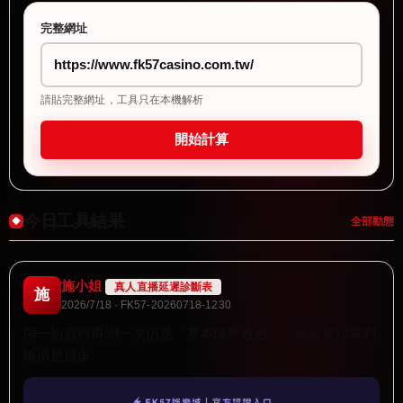
完整網址
請貼完整網址，工具只在本機解析
開始計算
今日工具結果
全部動態
施小姐
真人直播延遲診斷表
施
2026/7/18 · FK57-20260718-1230
同一組資料再測一次仍是「基本條件通過」，比只靠印象判
斷清楚很多。