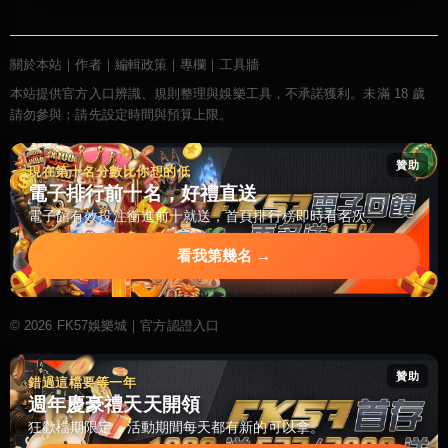
關於本站
｜
作者
｜
編輯政策
｜
專欄
｜
工具牆
本站提供官方入口辨識、規則整理與娛樂工具，不承諾獲利。未滿 18 歲
請勿參與；請先設定時間與預算上限。
贊助
現在第十名分數比你想的低
電子排行前十名，好禮直送
電子館有效投注衝進前十就送，首頁排行榜即時看名次。
看我第幾名 →
© 2026 FK57娛樂城｜官方認證入口
贊助
錯過這檔要等一年
週年慶豪禮天天開領
狂歡檔期限定，活動期間每天都有新的可以拿。