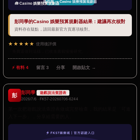
🧰 Casino 娛樂預算規劃器
彭同學的Casino 娛樂預算規劃器結果：建議再次核對
資料存在疑點，請回最新官方頁逐項核對。
★★★★★
使用後評價
免費還做到這樣，已收進書籤慢慢研究。
⚡ 有料 4
留言 3
分享
開啟貼文 →
彭同學
遊戲說法查證表
彭
2026/7/6 · FK57-20260706-6244
第一次把遊戲說法查證表做成完整檢查，我的結果是「可進
入下一步」，分享給需要的人。