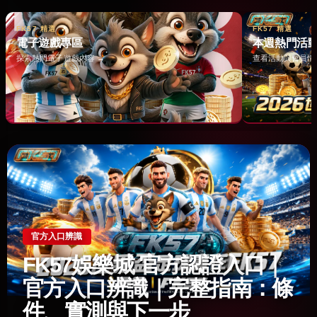
FK57 精選
FK57 精選
電子遊戲專區
本週熱門活
探索熱門電子遊戲內容 →
查看活動與會員情
官方入口辨識
FK57娛樂城 官方認證入口｜
官方入口辨識｜完整指南：條
件、實測與下一步