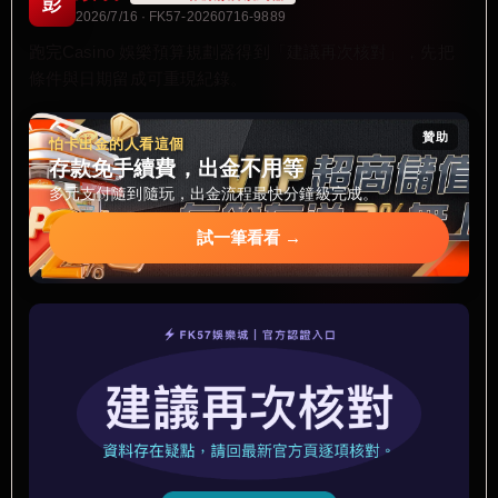
彭
2026/7/16 · FK57-20260716-9889
跑完Casino 娛樂預算規劃器得到「建議再次核對」，先把
條件與日期留成可重現紀錄。
贊助
怕卡出金的人看這個
存款免手續費，出金不用等
多元支付隨到隨玩，出金流程最快分鐘級完成。
試一筆看看 →