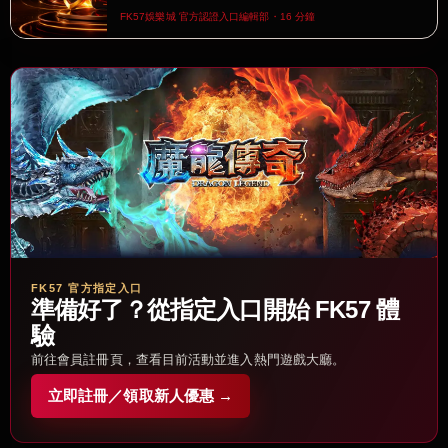
FK57娛樂城 官方認證入口編輯部・16 分鐘
FK57 官方指定入口
準備好了？從指定入口開始 FK57 體
驗
前往會員註冊頁，查看目前活動並進入熱門遊戲大廳。
立即註冊／領取新人優惠 →