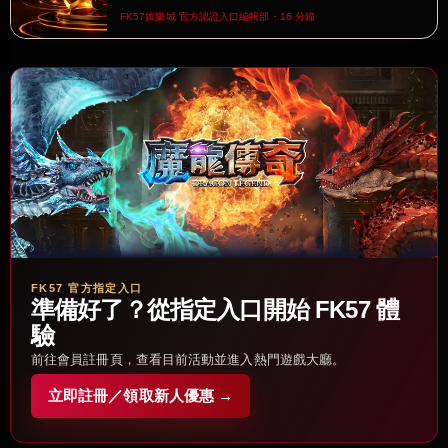
FK57娛樂城 官方認證入口編輯部・16 分鐘
FK57 官方指定入口
準備好了？從指定入口開始 FK57 體
驗
前往會員註冊頁，查看目前活動並進入熱門遊戲大廳。
立即註冊／領取新人優惠 →