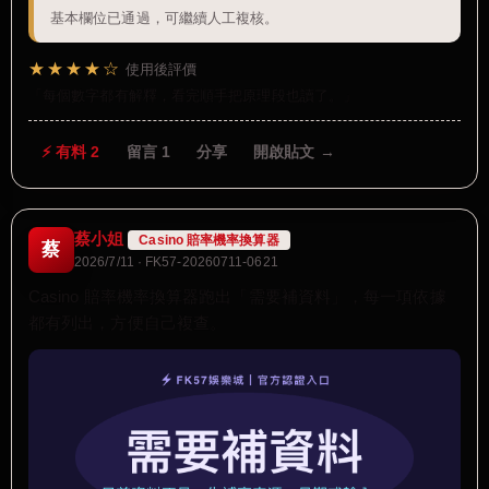
基本欄位已通過，可繼續人工複核。
★★★★☆
使用後評價
每個數字都有解釋，看完順手把原理段也讀了。
⚡ 有料 2
留言 1
分享
開啟貼文 →
蔡小姐
Casino 賠率機率換算器
蔡
2026/7/11 · FK57-20260711-0621
Casino 賠率機率換算器跑出「需要補資料」，每一項依據
都有列出，方便自己複查。