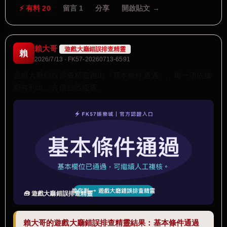
⚡ 有料 20
留言 1
分享
開啟貼文 →
賴大哥
遊戲大廳錯誤排查精靈
賴
2026/7/13 · FK57-20260713-6591
遊戲大廳錯誤排查精靈跑出「基本條件通過」，每一項依據
都有列出，方便自己複查。
🧰 遊戲大廳錯誤排查精靈
賴大哥的遊戲大廳錯誤排查精靈結果：基本條件通過