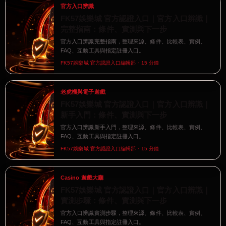
官方入口辨識
FK57娛樂城 官方認證入口｜官方入口辨識｜
完整指南：條件、實測與下一步
官方入口辨識完整指南，整理來源、條件、比較表、實例、
FAQ、互動工具與指定註冊入口。
FK57娛樂城 官方認證入口編輯部・15 分鐘
老虎機與電子遊戲
FK57娛樂城 官方認證入口｜官方入口辨識｜
新手入門：條件、實測與下一步
官方入口辨識新手入門，整理來源、條件、比較表、實例、
FAQ、互動工具與指定註冊入口。
FK57娛樂城 官方認證入口編輯部・15 分鐘
Casino 遊戲大廳
FK57娛樂城 官方認證入口｜官方入口辨識｜
實測步驟：條件、實測與下一步
官方入口辨識實測步驟，整理來源、條件、比較表、實例、
FAQ、互動工具與指定註冊入口。