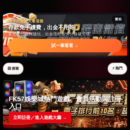
贊助
怕卡出金的人看這個
存款免手續費，出金不用等
多元支付隨到隨玩，出金流程最快分鐘級完成。
試一筆看看 →
⚡ 熱門
☰ 探索
FK57廣告｜贊助
FK57娛樂城熱門遊戲、會員活動與註冊
入口
立即註冊／進入遊戲大廳 →