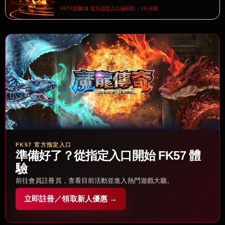
FK57娛樂城 官方認證入口編輯部・16 分鐘
FK57 官方指定入口
準備好了？從指定入口開始 FK57 體
驗
前往會員註冊頁，查看目前活動並進入熱門遊戲大廳。
立即註冊／領取新人優惠 →