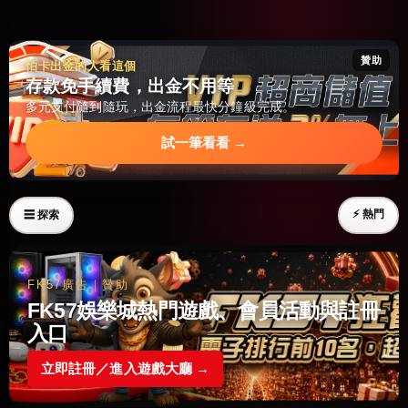
贊助
怕卡出金的人看這個
存款免手續費，出金不用等
多元支付隨到隨玩，出金流程最快分鐘級完成。
試一筆看看 →
⚡ 熱門
☰ 探索
FK57廣告｜贊助
FK57娛樂城熱門遊戲、會員活動與註冊
入口
立即註冊／進入遊戲大廳 →