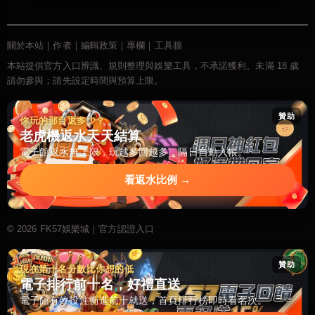
關於本站
｜
作者
｜
編輯政策
｜
專欄
｜
工具牆
本站提供官方入口辨識、規則整理與娛樂工具，不承諾獲利。未滿 18 歲
請勿參與；請先設定時間與預算上限。
贊助
你玩的那台返多少？
老虎機返水天天結算
電子館返水無上限，玩越多回越多，隔日自動入帳。
看返水比例 →
© 2026 FK57娛樂城｜官方認證入口
贊助
現在第十名分數比你想的低
電子排行前十名，好禮直送
電子館有效投注衝進前十就送，首頁排行榜即時看名次。