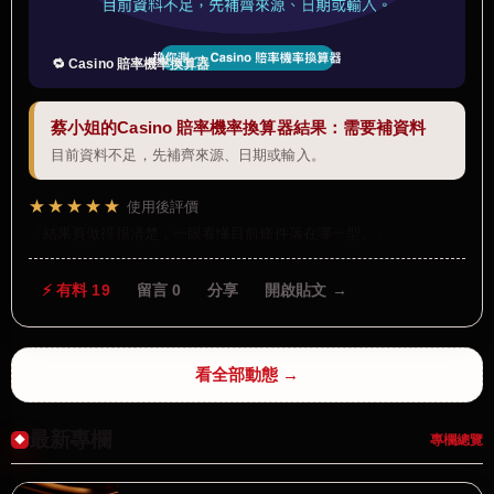
🔁 Casino 賠率機率換算器
蔡小姐的Casino 賠率機率換算器結果：需要補資料
目前資料不足，先補齊來源、日期或輸入。
★★★★★
使用後評價
結果頁做得很清楚，一眼看懂目前條件落在哪一型。
⚡ 有料 19
留言 0
分享
開啟貼文 →
看全部動態 →
最新專欄
專欄總覽