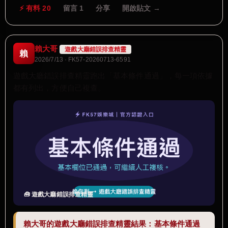
⚡ 有料 20
留言 1
分享
開啟貼文 →
賴大哥
遊戲大廳錯誤排查精靈
賴
2026/7/13 · FK57-20260713-6591
遊戲大廳錯誤排查精靈跑出「基本條件通過」，每一項依據
都有列出，方便自己複查。
🧰 遊戲大廳錯誤排查精靈
賴大哥的遊戲大廳錯誤排查精靈結果：基本條件通過