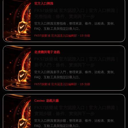
官方入口辨識
FK57娛樂城 官方認證入口｜官方入口辨識｜
完整指南：條件、實測與下一步
官方入口辨識完整指南，整理來源、條件、比較表、實例、
FAQ、互動工具與指定註冊入口。
FK57娛樂城 官方認證入口編輯部・15 分鐘
老虎機與電子遊戲
FK57娛樂城 官方認證入口｜官方入口辨識｜
新手入門：條件、實測與下一步
官方入口辨識新手入門，整理來源、條件、比較表、實例、
FAQ、互動工具與指定註冊入口。
FK57娛樂城 官方認證入口編輯部・15 分鐘
Casino 遊戲大廳
FK57娛樂城 官方認證入口｜官方入口辨識｜
實測步驟：條件、實測與下一步
官方入口辨識實測步驟，整理來源、條件、比較表、實例、
FAQ、互動工具與指定註冊入口。