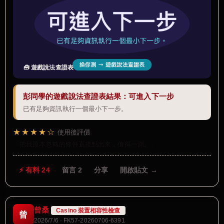
🧰 遊戲說法查證表
彭同學的遊戲說法查證表結果：可進入下一步
已有足夠資訊執行一個最小下一步。
★★★★☆
使用後評價
把我原本忽略的條件直接點出來，值得一測。
⚡ 有料 24
留言 2
分享
開啟貼文 →
曾桑
Casino 裝置相容性檢查
曾
2026/7/6 · FK57-20260706-6391