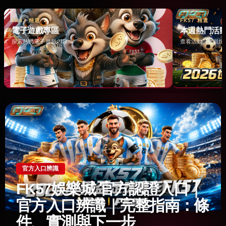
FK57 精選
FK57 精選
電子遊戲專區
本週熱門活
探索熱門電子遊戲內容 →
查看活動與會員情
官方入口辨識
FK57娛樂城 官方認證入口｜
官方入口辨識｜完整指南：條
件、實測與下一步