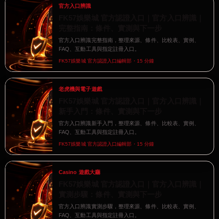
官方入口辨識
FK57娛樂城 官方認證入口｜官方入口辨識｜
完整指南：條件、實測與下一步
官方入口辨識完整指南，整理來源、條件、比較表、實例、
FAQ、互動工具與指定註冊入口。
FK57娛樂城 官方認證入口編輯部・15 分鐘
老虎機與電子遊戲
FK57娛樂城 官方認證入口｜官方入口辨識｜
新手入門：條件、實測與下一步
官方入口辨識新手入門，整理來源、條件、比較表、實例、
FAQ、互動工具與指定註冊入口。
FK57娛樂城 官方認證入口編輯部・15 分鐘
Casino 遊戲大廳
FK57娛樂城 官方認證入口｜官方入口辨識｜
實測步驟：條件、實測與下一步
官方入口辨識實測步驟，整理來源、條件、比較表、實例、
FAQ、互動工具與指定註冊入口。