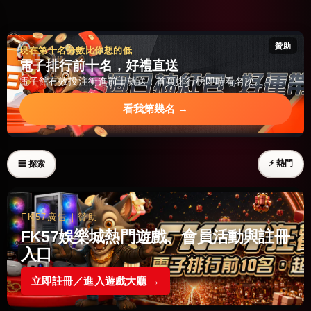
贊助
現在第十名分數比你想的低
電子排行前十名，好禮直送
電子館有效投注衝進前十就送，首頁排行榜即時看名次。
看我第幾名 →
⚡ 熱門
☰ 探索
FK57廣告｜贊助
FK57娛樂城熱門遊戲、會員活動與註冊
入口
立即註冊／進入遊戲大廳 →