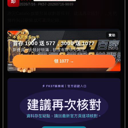
彭
2026/7/16 · FK57-20260716-9889
跑完Casino 娛樂預算規劃器得到「建議再次核對」，先把
條件與日期留成可重現紀錄。
贊助
本金直接多一半
首存 1000 送 577，3000 送 1077
新會員一次領好領滿，額度有限領完為止。
領 1077 →