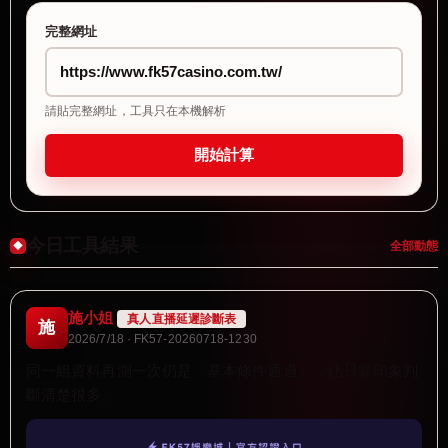
完整網址
請貼完整網址，工具只在本機解析
開始計算
今日工具結果
全部動態
施小姐
真人直播延遲診斷表
施
2026/7/18 · FK57-20260718-1230
同一組資料再測一次仍是「基本條件通過」，比只靠印象判
斷清楚很多。