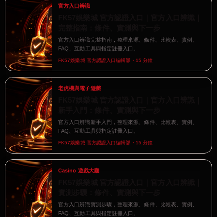
官方入口辨識
FK57娛樂城 官方認證入口｜官方入口辨識｜
完整指南：條件、實測與下一步
官方入口辨識完整指南，整理來源、條件、比較表、實例、
FAQ、互動工具與指定註冊入口。
FK57娛樂城 官方認證入口編輯部・15 分鐘
老虎機與電子遊戲
FK57娛樂城 官方認證入口｜官方入口辨識｜
新手入門：條件、實測與下一步
官方入口辨識新手入門，整理來源、條件、比較表、實例、
FAQ、互動工具與指定註冊入口。
FK57娛樂城 官方認證入口編輯部・15 分鐘
Casino 遊戲大廳
FK57娛樂城 官方認證入口｜官方入口辨識｜
實測步驟：條件、實測與下一步
官方入口辨識實測步驟，整理來源、條件、比較表、實例、
FAQ、互動工具與指定註冊入口。