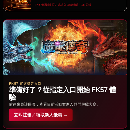
FK57娛樂城 官方認證入口編輯部・16 分鐘
FK57 官方指定入口
準備好了？從指定入口開始 FK57 體
驗
前往會員註冊頁，查看目前活動並進入熱門遊戲大廳。
立即註冊／領取新人優惠 →