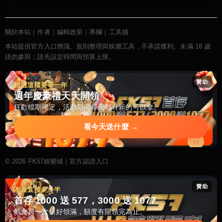
關於本站
｜
作者
｜
編輯政策
｜
專欄
｜
工具牆
本站提供官方入口辨識、規則整理與娛樂工具，不承諾獲利。未滿 18 歲
請勿參與；請先設定時間與預算上限。
贊助
錯過這檔要等一年
週年慶豪禮天天開領
狂歡檔期限定，活動期間每天都有新的可以拿。
看今天送什麼 →
© 2026 FK57娛樂城｜官方認證入口
贊助
本金直接多一半
首存 1000 送 577，3000 送 1077
新會員一次領好領滿，額度有限領完為止。