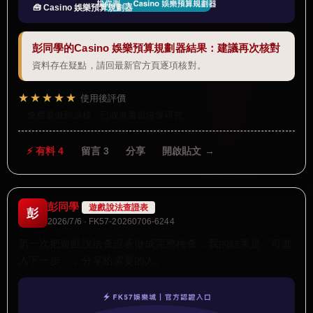
🧰 Casino 娛樂預算規劃器
彭同學的Casino 娛樂預算規劃器結果：建議再次核對
資料存在疑點，請回最新官方頁逐項核對。
★★★★★
使用後評價
免費還做到這樣，已收進書籤慢慢研究。
⚡ 有料 4
留言 3
分享
開啟貼文 →
彭同學
遊戲說法查證表
彭
2026/7/6 · FK57-20260706-6244
第一次把遊戲說法查證表做成完整檢查，我的結果是「可進
入下一步」，分享給需要的人。