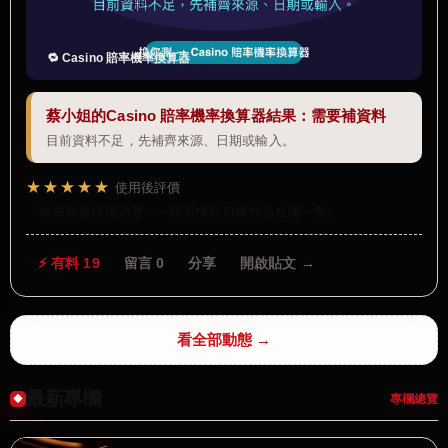
🔁 Casino 賠率機率換算器
蔡小姐的Casino 賠率機率換算器結果：需要補資料
目前資料不足，先補齊來源、日期或輸入。
★★★★★
使用後評價
結果頁做得很清楚，一眼看懂目前條件落在哪一型。
⚡ 有料 19
留言 0
分享
開啟貼文 →
看全部動態 →
最新專欄
專欄總覽