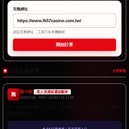
完整網址
請貼完整網址，工具只在本機解析
開始計算
今日工具結果
全部動態
施小姐
真人直播延遲診斷表
施
2026/7/18 · FK57-20260718-1230
同一組資料再測一次仍是「基本條件通過」，比只靠印象判
斷清楚很多。