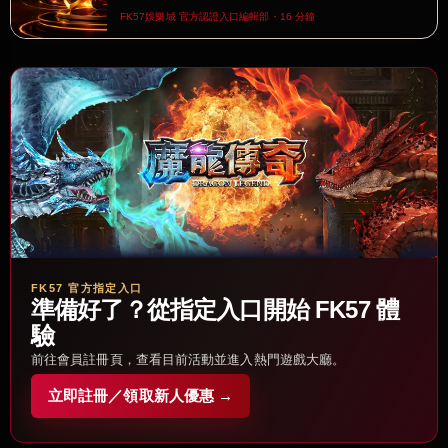
FK57娛樂城 官方認證入口編輯部・16 分鐘
FK57 官方指定入口
準備好了？從指定入口開始 FK57 體
驗
前往會員註冊頁，查看目前活動並進入熱門遊戲大廳。
立即註冊／領取新人優惠 →