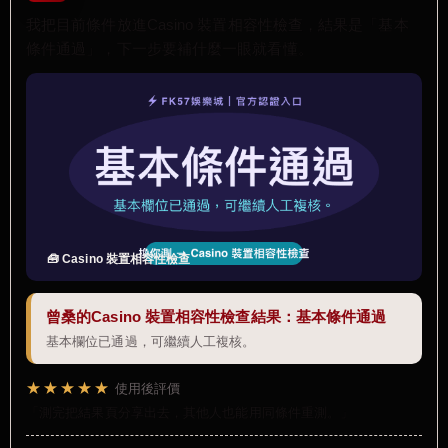
我把目前條件放進Casino 裝置相容性檢查，結果是「基本
條件通過」，下一步要補什麼一眼就看懂。
🧰 Casino 裝置相容性檢查
曾桑的Casino 裝置相容性檢查結果：基本條件通過
基本欄位已通過，可繼續人工複核。
★★★★★
使用後評價
測完把結果頁分享出去，其他人也能用同條件重測。