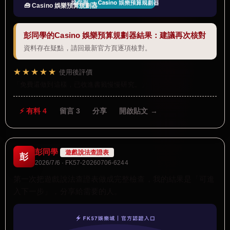
🧰 Casino 娛樂預算規劃器
彭同學的Casino 娛樂預算規劃器結果：建議再次核對
資料存在疑點，請回最新官方頁逐項核對。
★★★★★
使用後評價
免費還做到這樣，已收進書籤慢慢研究。
⚡ 有料 4
留言 3
分享
開啟貼文 →
彭同學
遊戲說法查證表
彭
2026/7/6 · FK57-20260706-6244
第一次把遊戲說法查證表做成完整檢查，我的結果是「可進
入下一步」，分享給需要的人。