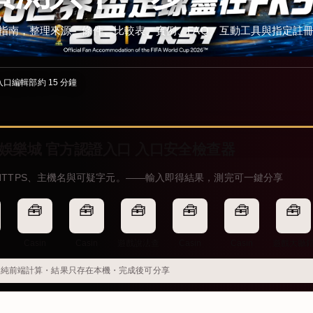
指南，整理來源、條件、比較表、實例、FAQ、互動工具與指定註
證入口編輯部
約 15 分鐘
57娛樂城 官方認證入口 入口安全檢查器
口的 HTTPS、主機名與可疑字元。——輸入即得結果，測完可一鍵分享
🧰
🧰
🧰
🧰
🧰
🧰
Casin
Casin
遊戲說法查
Casin
Casin
遊戲大廳
・純前端計算・結果只存在本機・完成後可分享