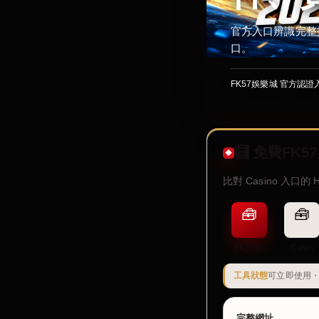
官方入口辨識完整
口。
FK57娛樂城 官方認
🧮 免費FK
比對 Casino 入
🧰
🧰
FK57娛
Casin
工具狀態
可立即使用
完整網址