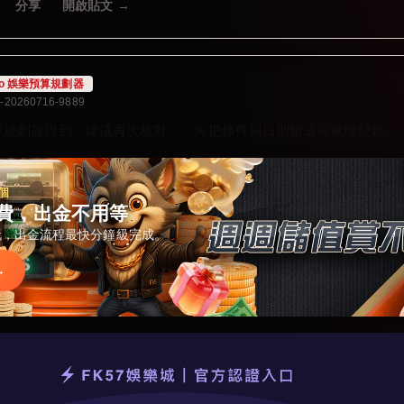
分享
開啟貼文 →
ino 娛樂預算規劃器
7-20260716-9889
娛樂預算規劃器得到「建議再次核對」，先把條件與日期留成可重現紀錄。
個
費，出金不用等
玩，出金流程最快分鐘級完成。
→