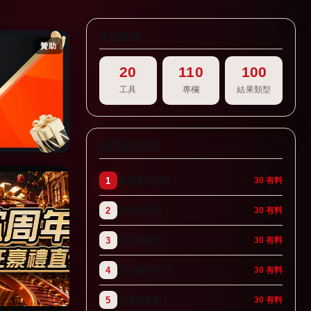
平台數據
贊助
20
110
100
工具
專欄
結果類型
熱門結果排行
1
建議再次核對
30 有料
2
需要補資料
30 有料
3
需要補資料
30 有料
4
基本條件通過
30 有料
5
需要補資料
30 有料