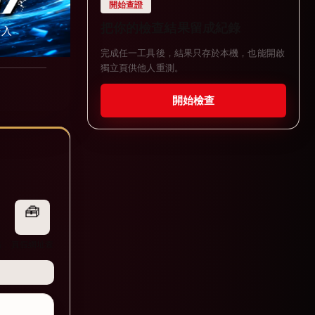
開始查證
把你的檢查結果留成紀錄
冊入
完成任一工具後，結果只存於本機，也能開啟
獨立頁供他人重測。
開始檢查
🧰
🧰
🧰
🔁
🧰
📡
錯
真假網址查
真人直播延
真人百家樂
Casin
Casin
真人桌流程