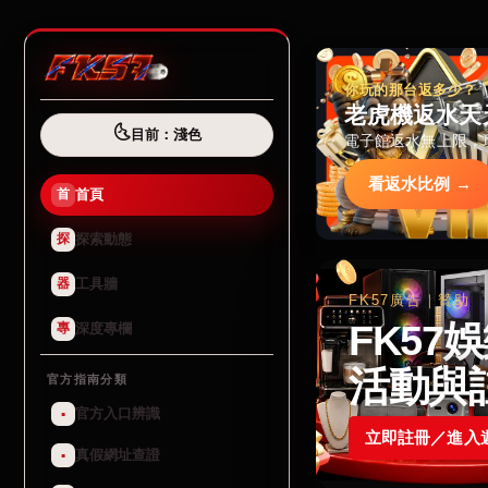
你玩的那台返多少？
老虎機返水天
🌜
目前：淺色
電子館返水無上限，
看返水比例 →
首
首頁
探
探索動態
器
工具牆
FK57廣告｜贊助
FK5
專
深度專欄
活動與
官方指南分類
官方入口辨識
▪
立即註冊／進入
真假網址查證
▪