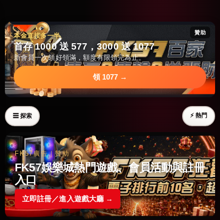
贊助
本金直接多一半
首存 1000 送 577，3000 送 1077
新會員一次領好領滿，額度有限領完為止。
領 1077 →
⚡ 熱門
☰ 探索
FK57廣告｜贊助
FK57娛樂城熱門遊戲、會員活動與註冊
入口
立即註冊／進入遊戲大廳 →