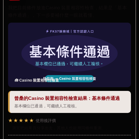
我把目前條件放進Casino 裝置相容性檢查，結果是「基本
條件通過」，下一步要補什麼一眼就看懂。
🧰 Casino 裝置相容性檢查
曾桑的Casino 裝置相容性檢查結果：基本條件通過
基本欄位已通過，可繼續人工複核。
★★★★★
使用後評價
測完把結果頁分享出去，其他人也能用同條件重測。