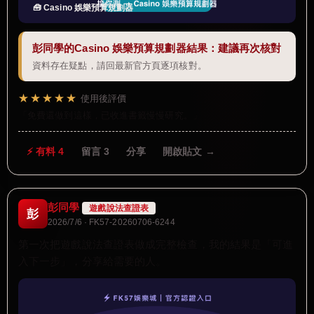
🧰 Casino 娛樂預算規劃器
彭同學的Casino 娛樂預算規劃器結果：建議再次核對
資料存在疑點，請回最新官方頁逐項核對。
★★★★★
使用後評價
免費還做到這樣，已收進書籤慢慢研究。
⚡ 有料 4
留言 3
分享
開啟貼文 →
彭同學
遊戲說法查證表
彭
2026/7/6 · FK57-20260706-6244
第一次把遊戲說法查證表做成完整檢查，我的結果是「可進
入下一步」，分享給需要的人。