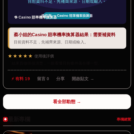
🔁 Casino 賠率機率換算器
蔡小姐的Casino 賠率機率換算器結果：需要補資料
目前資料不足，先補齊來源、日期或輸入。
★★★★★
使用後評價
結果頁做得很清楚，一眼看懂目前條件落在哪一型。
⚡ 有料 19
留言 0
分享
開啟貼文 →
看全部動態 →
最新專欄
專欄總覽