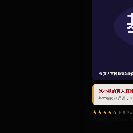
🧰 真人直播延遲診斷
施小姐的真人直
基本欄位已通過，
★★★★☆
使用後
測完把結果頁分享出