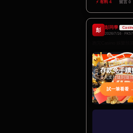
⚡ 有料 4
留言 0
彭同學
Cas
彭
2026/7/16 · FK5
跑完Casino 
怕卡出金的人看這
存款免手續
多元支付隨到隨
試一筆看看 