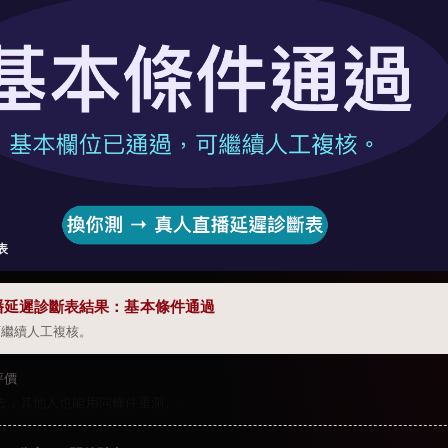
表
播延遲診斷表結果：基本條件通過
可繼續人工複核。
評價
去，其他人也能用同條件重測。