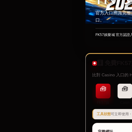
官方入口辨識完整
口。
FK57娛樂城 官方認
🧮 免費FK
比對 Casino 入
🧰
🧰
FK57娛
Casin
工具狀態
可立即使用
完整網址