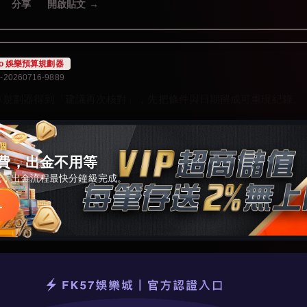
分享
開啟貼文 →
ino 娛樂預算規劃器
7-20260716-9889
娛樂預算規劃器得到「建議再次核對」，先把條件與日期留成可重現紀錄。
個
費，出金不用等
玩，出金流程最快分鐘級完成。
→