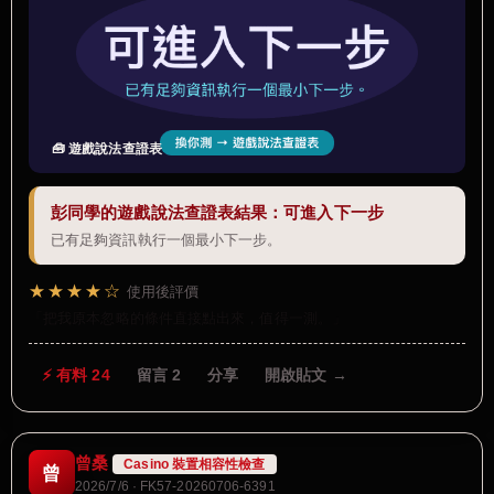
🧰 遊戲說法查證表
彭同學的遊戲說法查證表結果：可進入下一步
已有足夠資訊執行一個最小下一步。
★★★★☆
使用後評價
把我原本忽略的條件直接點出來，值得一測。
⚡ 有料 24
留言 2
分享
開啟貼文 →
曾桑
Casino 裝置相容性檢查
曾
2026/7/6 · FK57-20260706-6391