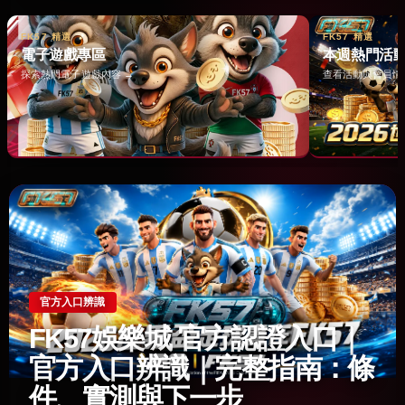
FK57 精選
FK57 精選
電子遊戲專區
本週熱門活
探索熱門電子遊戲內容 →
查看活動與會員情
官方入口辨識
FK57娛樂城 官方認證入口｜
官方入口辨識｜完整指南：條
件、實測與下一步