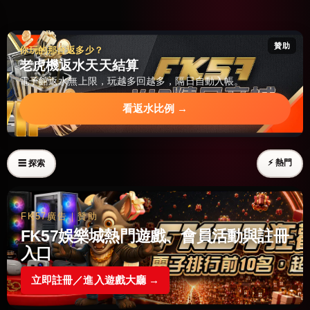
贊助
你玩的那台返多少？
老虎機返水天天結算
電子館返水無上限，玩越多回越多，隔日自動入帳。
看返水比例 →
⚡ 熱門
☰ 探索
FK57廣告｜贊助
FK57娛樂城熱門遊戲、會員活動與註冊
入口
立即註冊／進入遊戲大廳 →