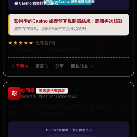
🧰 Casino 娛樂預算規劃器
彭同學的Casino 娛樂預算規劃器結果：建議再次核對
資料存在疑點，請回最新官方頁逐項核對。
★★★★★
使用後評價
免費還做到這樣，已收進書籤慢慢研究。
⚡ 有料 4
留言 3
分享
開啟貼文 →
彭同學
遊戲說法查證表
彭
2026/7/6 · FK57-20260706-6244
第一次把遊戲說法查證表做成完整檢查，我的結果是「可進
入下一步」，分享給需要的人。