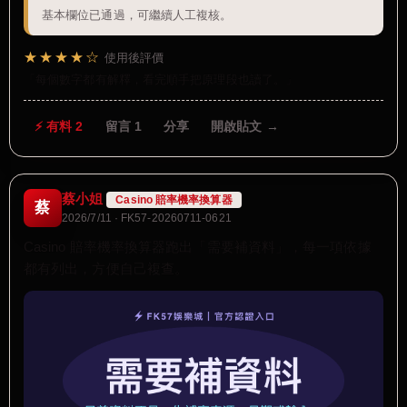
基本欄位已通過，可繼續人工複核。
★★★★☆
使用後評價
每個數字都有解釋，看完順手把原理段也讀了。
⚡ 有料 2
留言 1
分享
開啟貼文 →
蔡小姐
Casino 賠率機率換算器
蔡
2026/7/11 · FK57-20260711-0621
Casino 賠率機率換算器跑出「需要補資料」，每一項依據
都有列出，方便自己複查。