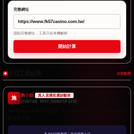
完整網址
請貼完整網址，工具只在本機解析
開始計算
今日工具結果
全部動態
施小姐
真人直播延遲診斷表
施
2026/7/18 · FK57-20260718-1230
同一組資料再測一次仍是「基本條件通過」，比只靠印象判
斷清楚很多。