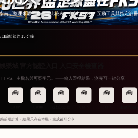
指南，整理來源、條件、比較表、實例、FAQ、互動工具與指定註
證入口編輯部
約 15 分鐘
57娛樂城 官方認證入口 入口安全檢查器
口的 HTTPS、主機名與可疑字元。——輸入即得結果，測完可一鍵分享
🧰
🧰
🧰
🧰
🧰
🧰
Casin
Casin
遊戲說法查
Casin
Casin
遊戲大廳
・純前端計算・結果只存在本機・完成後可分享