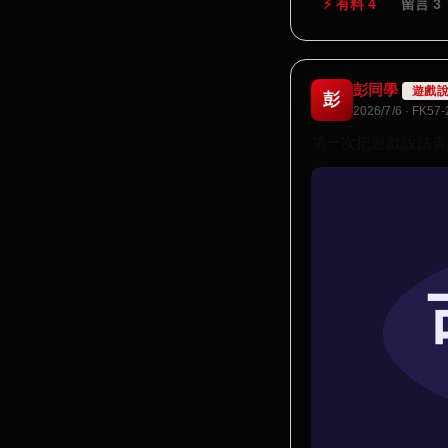
⚡ 有料 4
留言 3
彭同學
遊戲
彭
2026/7/6 · FK57
第一次把遊戲說法查