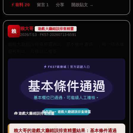
⚡ 有料 20
留言 1
分享
開啟貼文 →
賴大哥
遊戲大廳錯誤排查精靈
賴
2026/7/13 · FK57-20260713-6591
遊戲大廳錯誤排查精靈跑出「基本條件通過」，每一項依據
都有列出，方便自己複查。
🧰 遊戲大廳錯誤排查精靈
賴大哥的遊戲大廳錯誤排查精靈結果：基本條件通過