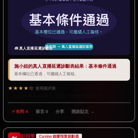
🧰 真人直播延遲診斷表
施小姐的真人直播延遲診斷表結果：基本條件通過
基本欄位已通過，可繼續人工複核。
★★★★☆
使用後評價
測完把結果頁分享出去，其他人也能用同條件重測。
⚡ 有料 4
留言 0
分享
開啟貼文 →
彭同學
Casino 娛樂預算規劃器