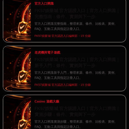
官方入口辨識
FK57娛樂城 官方認證入口｜官方入口辨識｜
完整指南：條件、實測與下一步
官方入口辨識完整指南，整理來源、條件、比較表、實例、
FAQ、互動工具與指定註冊入口。
FK57娛樂城 官方認證入口編輯部・15 分鐘
老虎機與電子遊戲
FK57娛樂城 官方認證入口｜官方入口辨識｜
新手入門：條件、實測與下一步
官方入口辨識新手入門，整理來源、條件、比較表、實例、
FAQ、互動工具與指定註冊入口。
FK57娛樂城 官方認證入口編輯部・15 分鐘
Casino 遊戲大廳
FK57娛樂城 官方認證入口｜官方入口辨識｜
實測步驟：條件、實測與下一步
官方入口辨識實測步驟，整理來源、條件、比較表、實例、
FAQ、互動工具與指定註冊入口。