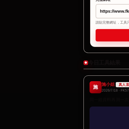
請貼完整網址，工具
今日工具結果
施小姐
真人
施
2026/7/18 · FK5
同一組資料再測一次