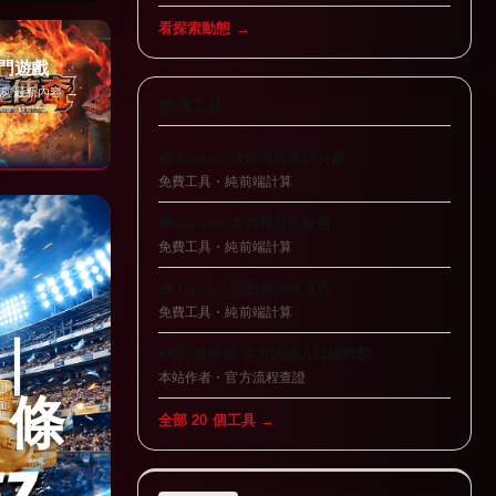
看探索動態 →
門遊戲
與最新內容 →
精選工具
🧰 Casino 攻略可信度評分器
免費工具・純前端計算
🧰 Casino 會員權益比較器
免費工具・純前端計算
🧰 Casino 活動資格檢查表
免費工具・純前端計算
｜
FK57娛樂城 官方認證入口編輯部
本站作者・官方流程查證
：條
全部 20 個工具 →