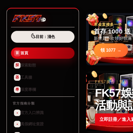
本金直接多一半
首存 1000 送 
🌜
目前：淺色
新會員一次領好領滿
領 1077 →
首
首頁
探
探索動態
器
工具牆
FK57廣告｜贊助
FK5
專
深度專欄
活動與
官方指南分類
官方入口辨識
▪
立即註冊／進入
真假網址查證
▪