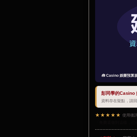
🧰 Casino 娛樂預
彭同學的Casi
資料存在疑點，請
★★★★★
使用後
免費還做到這樣，已