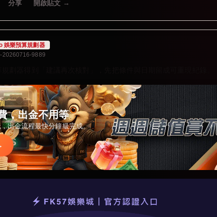
分享
開啟貼文 →
ino 娛樂預算規劃器
7-20260716-9889
娛樂預算規劃器得到「建議再次核對」，先把條件與日期留成可重現紀錄。
個
費，出金不用等
玩，出金流程最快分鐘級完成。
→