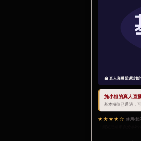
🧰 真人直播延遲診斷
施小姐的真人直
基本欄位已通過，
★★★★☆
使用後
測完把結果頁分享出