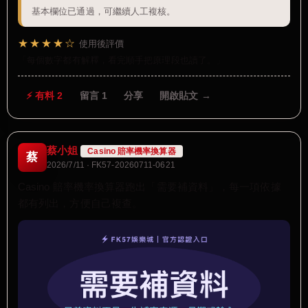
基本欄位已通過，可繼續人工複核。
★★★★☆
使用後評價
每個數字都有解釋，看完順手把原理段也讀了。
⚡ 有料 2
留言 1
分享
開啟貼文 →
蔡小姐
Casino 賠率機率換算器
蔡
2026/7/11 · FK57-20260711-0621
Casino 賠率機率換算器跑出「需要補資料」，每一項依據
都有列出，方便自己複查。