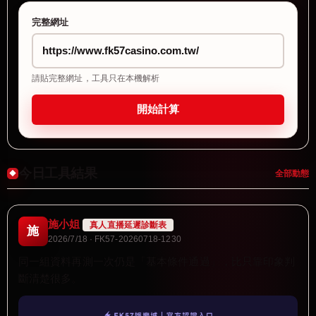
完整網址
請貼完整網址，工具只在本機解析
開始計算
今日工具結果
全部動態
施小姐
真人直播延遲診斷表
施
2026/7/18 · FK57-20260718-1230
同一組資料再測一次仍是「基本條件通過」，比只靠印象判
斷清楚很多。