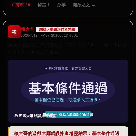
⚡ 有料 20
留言 1
分享
開啟貼文 →
賴大哥
遊戲大廳錯誤排查精靈
賴
2026/7/13 · FK57-20260713-6591
遊戲大廳錯誤排查精靈跑出「基本條件通過」，每一項依據
都有列出，方便自己複查。
🧰 遊戲大廳錯誤排查精靈
賴大哥的遊戲大廳錯誤排查精靈結果：基本條件通過