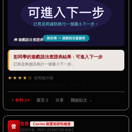
🧰 遊戲說法查證表
彭同學的遊戲說法查證表結果：可進入下一步
已有足夠資訊執行一個最小下一步。
★★★★☆
使用後評價
把我原本忽略的條件直接點出來，值得一測。
⚡ 有料 24
留言 2
分享
開啟貼文 →
曾桑
Casino 裝置相容性檢查
曾
2026/7/6 · FK57-20260706-6391