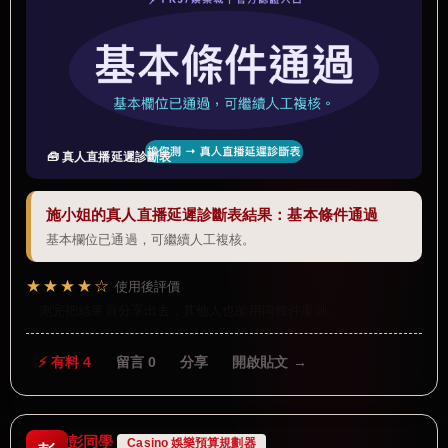
🧰 真人直播延遲診斷表
施小姐的真人直播延遲診斷表結果：基本條件通過
基本欄位已通過，可繼續人工複核。
★★★★☆
使用後評價
測完把結果頁分享出去，其他人也能用同條件重測。
⚡ 有料 4
留言 0
分享
開啟貼文 →
彭同學
Casino 娛樂預算規劃器