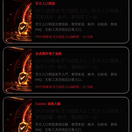
官方入口辨識
FK57娛樂城 官方認證入口｜官方入口辨識｜
完整指南：條件、實測與下一步
官方入口辨識完整指南，整理來源、條件、比較表、實例、
FAQ、互動工具與指定註冊入口。
FK57娛樂城 官方認證入口編輯部・15 分鐘
老虎機與電子遊戲
FK57娛樂城 官方認證入口｜官方入口辨識｜
新手入門：條件、實測與下一步
官方入口辨識新手入門，整理來源、條件、比較表、實例、
FAQ、互動工具與指定註冊入口。
FK57娛樂城 官方認證入口編輯部・15 分鐘
Casino 遊戲大廳
FK57娛樂城 官方認證入口｜官方入口辨識｜
實測步驟：條件、實測與下一步
官方入口辨識實測步驟，整理來源、條件、比較表、實例、
FAQ、互動工具與指定註冊入口。