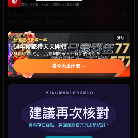
彭
2026/7/16 · FK57-20260716-9889
跑完Casino 娛樂預算規劃器得到「建議再次核對」，先把
條件與日期留成可重現紀錄。
贊助
錯過這檔要等一年
週年慶豪禮天天開領
狂歡檔期限定，活動期間每天都有新的可以拿。
看今天送什麼 →