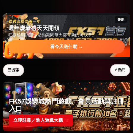
贊助
錯過這檔要等一年
週年慶豪禮天天開領
狂歡檔期限定，活動期間每天都有新的可以拿。
看今天送什麼 →
⚡ 熱門
☰ 探索
FK57廣告｜贊助
FK57娛樂城熱門遊戲、會員活動與註冊
入口
立即註冊／進入遊戲大廳 →