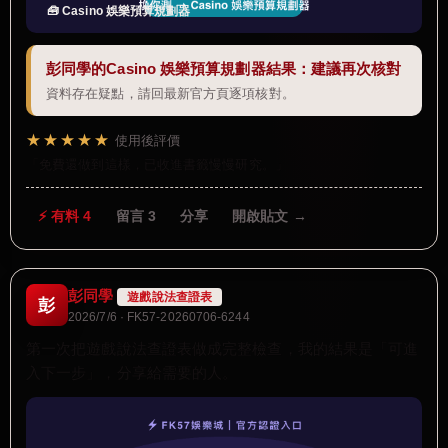
🧰 Casino 娛樂預算規劃器
彭同學的Casino 娛樂預算規劃器結果：建議再次核對
資料存在疑點，請回最新官方頁逐項核對。
★★★★★
使用後評價
免費還做到這樣，已收進書籤慢慢研究。
⚡ 有料 4
留言 3
分享
開啟貼文 →
彭同學
遊戲說法查證表
彭
2026/7/6 · FK57-20260706-6244
第一次把遊戲說法查證表做成完整檢查，我的結果是「可進
入下一步」，分享給需要的人。