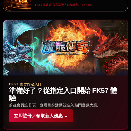
FK57娛樂城 官方認證入口編輯部・16 分鐘
FK57 官方指定入口
準備好了？從指定入口開始 FK57 體
驗
前往會員註冊頁，查看目前活動並進入熱門遊戲大廳。
立即註冊／領取新人優惠 →