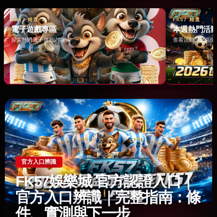
FK57 精選
FK57 精選
電子遊戲專區
本週熱門活
探索熱門電子遊戲內容 →
查看活動與會員情
官方入口辨識
FK57娛樂城 官方認證入口｜
官方入口辨識｜完整指南：條
件、實測與下一步