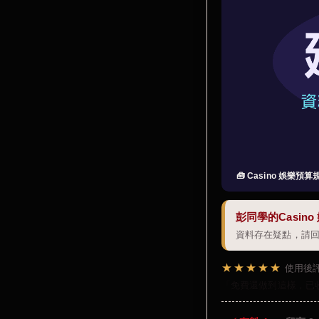
🧰 Casino 娛樂預
彭同學的Casi
資料存在疑點，請
★★★★★
使用後
免費還做到這樣，已