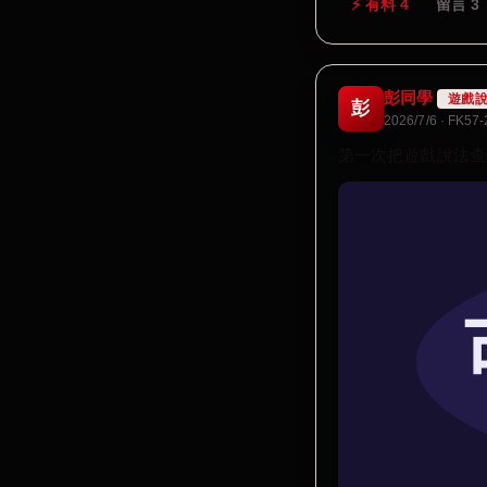
⚡ 有料 4
留言 3
彭同學
遊戲
彭
2026/7/6 · FK57
第一次把遊戲說法查