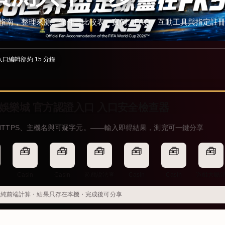
指南，整理來源、條件、比較表、實例、FAQ、互動工具與指定註
證入口編輯部
約 15 分鐘
57娛樂城 官方認證入口 入口安全檢查器
口的 HTTPS、主機名與可疑字元。——輸入即得結果，測完可一鍵分享
🧰
🧰
🧰
🧰
🧰
🧰
Casin
Casin
遊戲說法查
Casin
Casin
遊戲大廳
・純前端計算・結果只存在本機・完成後可分享