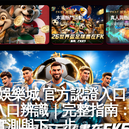
FK57 精選
FK57 精選
本週熱門活動
真人與熱
查看活動與會員情報 →
探索即時遊戲
7娛樂城 官方認證入口
入口辨識｜完整指南
實測與下一步