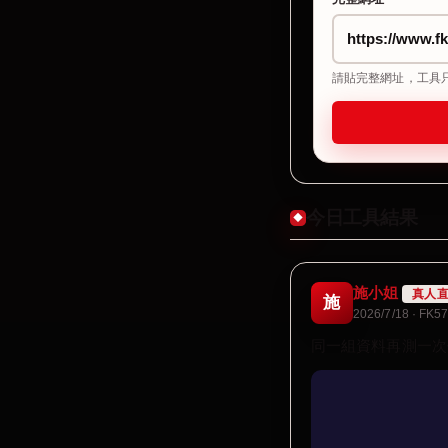
請貼完整網址，工具
今日工具結果
施小姐
真人
施
2026/7/18 · FK5
同一組資料再測一次