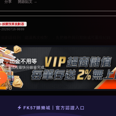
分享
開啟貼文 →
ino 娛樂預算規劃器
7-20260716-9889
娛樂預算規劃器得到「建議再次核對」，先把條件與日期留成可重現紀錄。
個
費，出金不用等
玩，出金流程最快分鐘級完成。
→