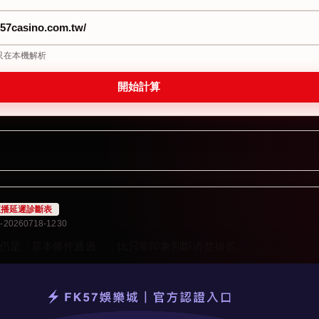
只在本機解析
開始計算
直播延遲診斷表
7-20260718-1230
仍是「基本條件通過」，比只靠印象判斷清楚很多。