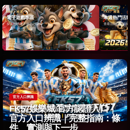
FK57 精選
FK57 精選
電子遊戲專區
本週熱門活
探索熱門電子遊戲內容 →
查看活動與會員情
官方入口辨識
FK57娛樂城 官方認證入口｜
官方入口辨識｜完整指南：條
件、實測與下一步