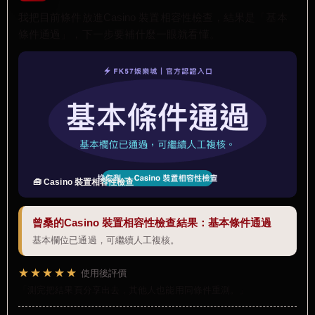
我把目前條件放進Casino 裝置相容性檢查，結果是「基本
條件通過」，下一步要補什麼一眼就看懂。
🧰 Casino 裝置相容性檢查
曾桑的Casino 裝置相容性檢查結果：基本條件通過
基本欄位已通過，可繼續人工複核。
★★★★★
使用後評價
測完把結果頁分享出去，其他人也能用同條件重測。