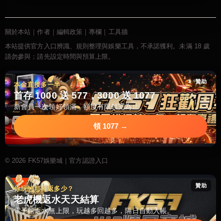
關於本站
｜
作者
｜
編輯政策
｜
專欄
｜
工具牆
本站提供官方入口辨識、規則整理與娛樂工具，不承諾獲利。未滿 18 歲
請勿參與；請先設定時間與預算上限。
贊助
本金直接多一半
首存 1000 送 577，3000 送 1077
新會員一次領好領滿，額度有限領完為止。
領 1077 →
© 2026 FK57娛樂城｜官方認證入口
贊助
你玩的那台返多少？
老虎機返水天天結算
電子館返水無上限，玩越多回越多，隔日自動入帳。