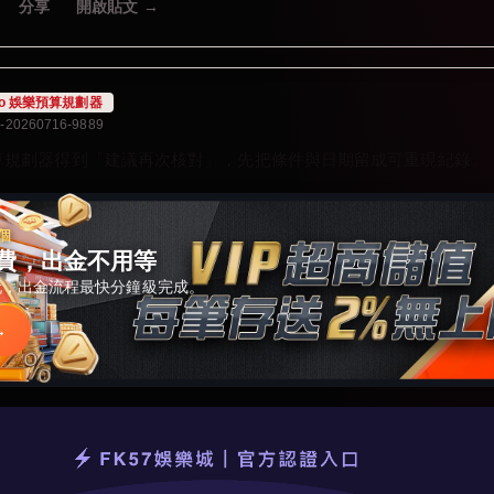
分享
開啟貼文 →
ino 娛樂預算規劃器
7-20260716-9889
娛樂預算規劃器得到「建議再次核對」，先把條件與日期留成可重現紀錄。
個
費，出金不用等
玩，出金流程最快分鐘級完成。
→