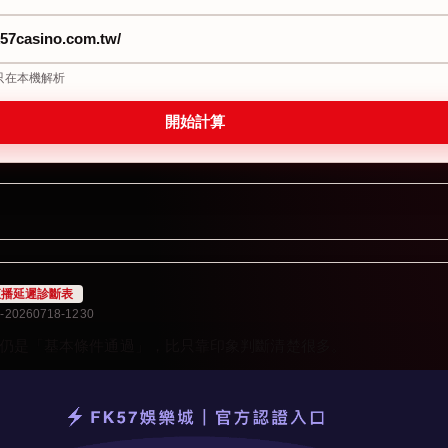
只在本機解析
開始計算
直播延遲診斷表
7-20260718-1230
仍是「基本條件通過」，比只靠印象判斷清楚很多。