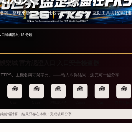
指南，整理來源、條件、比較表、實例、FAQ、互動工具與指定註
證入口編輯部
約 15 分鐘
57娛樂城 官方認證入口 入口安全檢查器
口的 HTTPS、主機名與可疑字元。——輸入即得結果，測完可一鍵分享
🧰
🧰
🧰
🧰
🧰
🧰
Casin
Casin
遊戲說法查
Casin
Casin
遊戲大廳
・純前端計算・結果只存在本機・完成後可分享