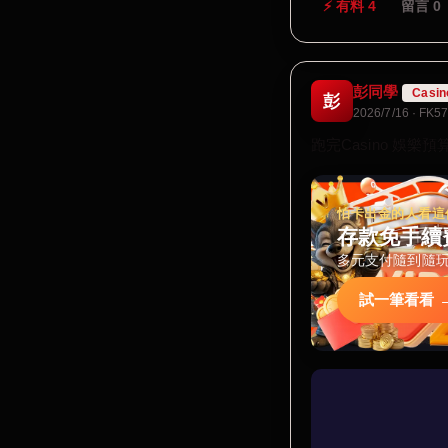
⚡ 有料 4
留言 0
彭同學
Cas
彭
2026/7/16 · FK5
跑完Casino 
怕卡出金的人看這
存款免手續
多元支付隨到隨
試一筆看看 