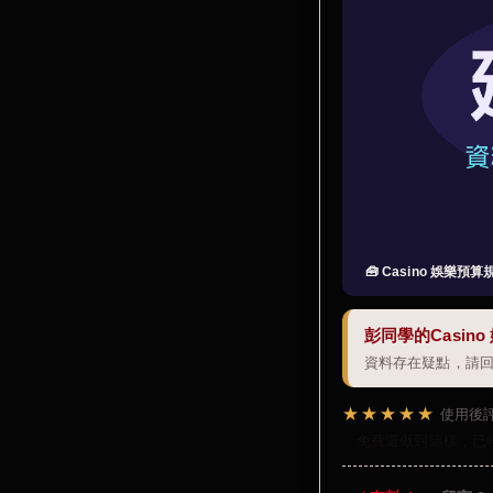
🧰 Casino 娛樂預
彭同學的Casi
資料存在疑點，請
★★★★★
使用後
免費還做到這樣，已