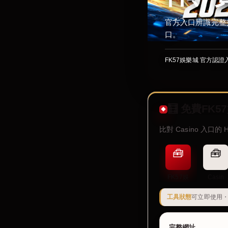
官方入口辨識完整
口。
FK57娛樂城 官方認
🧮 免費FK
比對 Casino 入
🧰
🧰
FK57娛
Casin
工具狀態
可立即使用
完整網址