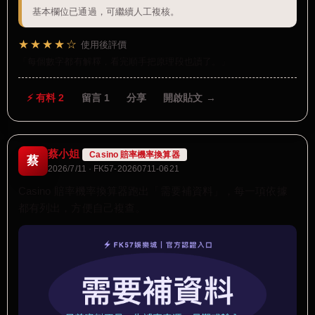
基本欄位已通過，可繼續人工複核。
★★★★☆
使用後評價
每個數字都有解釋，看完順手把原理段也讀了。
⚡ 有料 2
留言 1
分享
開啟貼文 →
蔡小姐
Casino 賠率機率換算器
蔡
2026/7/11 · FK57-20260711-0621
Casino 賠率機率換算器跑出「需要補資料」，每一項依據
都有列出，方便自己複查。