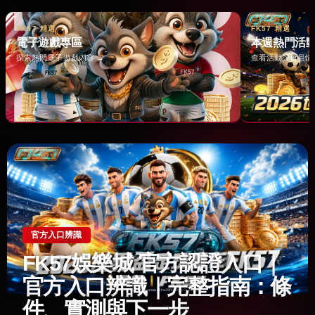
FK57 精選
FK57 精選
電子遊戲專區
本週熱門活
探索熱門電子遊戲內容 →
查看活動與會員情
官方入口辨識
FK57娛樂城 官方認證入口｜
官方入口辨識｜完整指南：條
件、實測與下一步