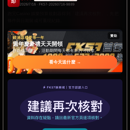
彭
2026/7/16 · FK57-20260716-9889
跑完Casino 娛樂預算規劃器得到「建議再次核對」，先把
條件與日期留成可重現紀錄。
贊助
錯過這檔要等一年
週年慶豪禮天天開領
狂歡檔期限定，活動期間每天都有新的可以拿。
看今天送什麼 →