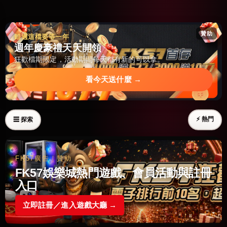
贊助
錯過這檔要等一年
週年慶豪禮天天開領
狂歡檔期限定，活動期間每天都有新的可以拿。
看今天送什麼 →
⚡ 熱門
☰ 探索
FK57廣告｜贊助
FK57娛樂城熱門遊戲、會員活動與註冊
入口
立即註冊／進入遊戲大廳 →