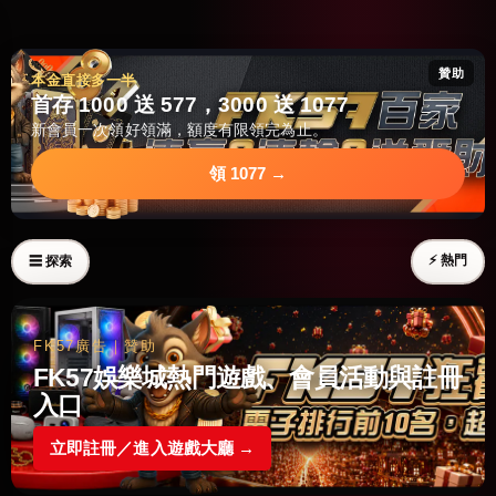
贊助
本金直接多一半
首存 1000 送 577，3000 送 1077
新會員一次領好領滿，額度有限領完為止。
領 1077 →
⚡ 熱門
☰ 探索
FK57廣告｜贊助
FK57娛樂城熱門遊戲、會員活動與註冊
入口
立即註冊／進入遊戲大廳 →