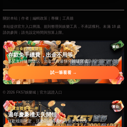
關於本站
｜
作者
｜
編輯政策
｜
專欄
｜
工具牆
本站提供官方入口辨識、規則整理與娛樂工具，不承諾獲利。未滿 18 歲
請勿參與；請先設定時間與預算上限。
贊助
怕卡出金的人看這個
存款免手續費，出金不用等
多元支付隨到隨玩，出金流程最快分鐘級完成。
試一筆看看 →
© 2026 FK57娛樂城｜官方認證入口
贊助
錯過這檔要等一年
週年慶豪禮天天開領
狂歡檔期限定，活動期間每天都有新的可以拿。