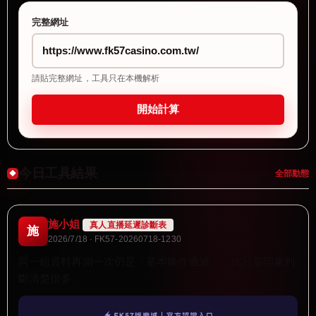
完整網址
請貼完整網址，工具只在本機解析
開始計算
今日工具結果
全部動態
施小姐
真人直播延遲診斷表
施
2026/7/18 · FK57-20260718-1230
同一組資料再測一次仍是「基本條件通過」，比只靠印象判
斷清楚很多。