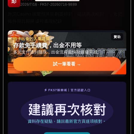
彭
2026/7/16 · FK57-20260716-9889
跑完Casino 娛樂預算規劃器得到「建議再次核對」，先把
條件與日期留成可重現紀錄。
贊助
怕卡出金的人看這個
存款免手續費，出金不用等
多元支付隨到隨玩，出金流程最快分鐘級完成。
試一筆看看 →