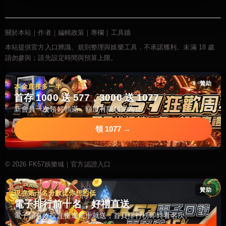
關於本站
｜
作者
｜
編輯政策
｜
專欄
｜
工具牆
本站提供官方入口辨識、規則整理與娛樂工具，不承諾獲利。未滿 18 歲
請勿參與；請先設定時間與預算上限。
贊助
本金直接多一半
首存 1000 送 577，3000 送 1077
新會員一次領好領滿，額度有限領完為止。
領 1077 →
© 2026 FK57娛樂城｜官方認證入口
贊助
現在第十名分數比你想的低
電子排行前十名，好禮直送
電子館有效投注衝進前十就送，首頁排行榜即時看名次。