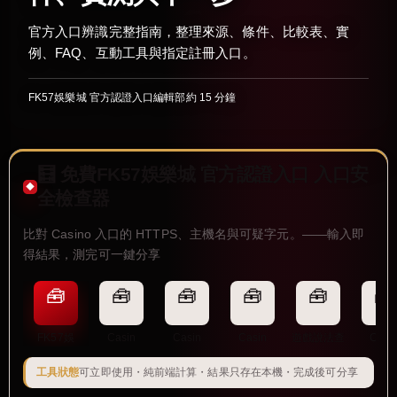
官方入口辨識完整指南，整理來源、條件、比較表、實
例、FAQ、互動工具與指定註冊入口。
FK57娛樂城 官方認證入口編輯部
約 15 分鐘
🧮 免費FK57娛樂城 官方認證入口 入口安
全檢查器
比對 Casino 入口的 HTTPS、主機名與可疑字元。——輸入即
得結果，測完可一鍵分享
🧰
🧰
🧰
🧰
🧰
🧰
FK57娛
Casin
Casin
Casin
遊戲說法查
Casi
工具狀態
可立即使用・純前端計算・結果只存在本機・完成後可分享