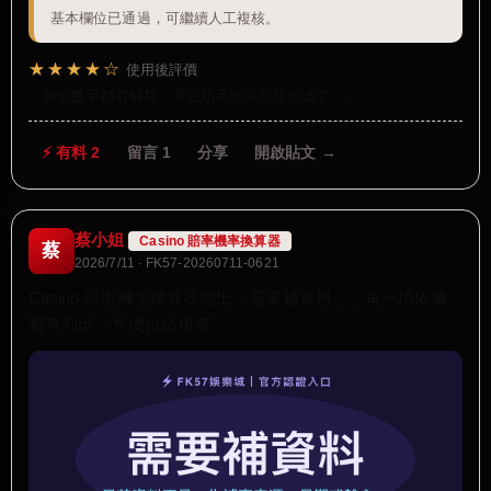
基本欄位已通過，可繼續人工複核。
★★★★☆
使用後評價
每個數字都有解釋，看完順手把原理段也讀了。
⚡ 有料 2
留言 1
分享
開啟貼文 →
蔡小姐
Casino 賠率機率換算器
蔡
2026/7/11 · FK57-20260711-0621
Casino 賠率機率換算器跑出「需要補資料」，每一項依據
都有列出，方便自己複查。