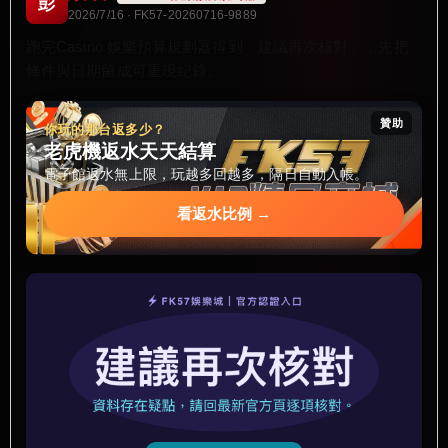
彭
2026/7/16 · FK57-20260716-9889
跑完Casino 娛樂預算規劃器得到「建議再次核對」，先把
條件與日期留成可重現紀錄。
贊助
你玩的那台返多少？
老虎機返水天天結算
電子館返水無上限，玩越多回越多，隔日自動入帳。
看返水比例 →