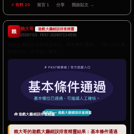
⚡ 有料 20
留言 1
分享
開啟貼文 →
賴大哥
遊戲大廳錯誤排查精靈
賴
2026/7/13 · FK57-20260713-6591
遊戲大廳錯誤排查精靈跑出「基本條件通過」，每一項依據
都有列出，方便自己複查。
🧰 遊戲大廳錯誤排查精靈
賴大哥的遊戲大廳錯誤排查精靈結果：基本條件通過