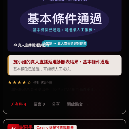
🧰 真人直播延遲診斷表
施小姐的真人直播延遲診斷表結果：基本條件通過
基本欄位已通過，可繼續人工複核。
★★★★☆
使用後評價
測完把結果頁分享出去，其他人也能用同條件重測。
⚡ 有料 4
留言 0
分享
開啟貼文 →
彭同學
Casino 娛樂預算規劃器