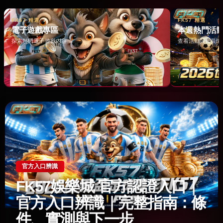
FK57 精選
FK57 精選
電子遊戲專區
本週熱門活
探索熱門電子遊戲內容 →
查看活動與會員情
官方入口辨識
FK57娛樂城 官方認證入口｜
官方入口辨識｜完整指南：條
件、實測與下一步