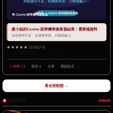
🔁 Casino 賠率機率換算器
蔡小姐的Casino 賠率機率換算器結果：需要補資料
目前資料不足，先補齊來源、日期或輸入。
★★★★★
使用後評價
結果頁做得很清楚，一眼看懂目前條件落在哪一型。
⚡ 有料 19
留言 0
分享
開啟貼文 →
看全部動態 →
最新專欄
專欄總覽