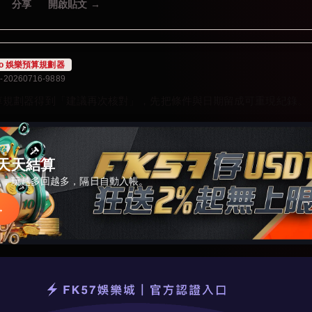
分享
開啟貼文 →
ino 娛樂預算規劃器
7-20260716-9889
娛樂預算規劃器得到「建議再次核對」，先把條件與日期留成可重現紀錄。
？
天天結算
限，玩越多回越多，隔日自動入帳。
→