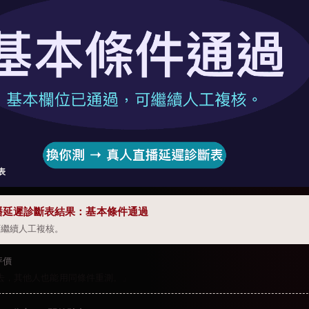
表
播延遲診斷表結果：基本條件通過
可繼續人工複核。
評價
去，其他人也能用同條件重測。