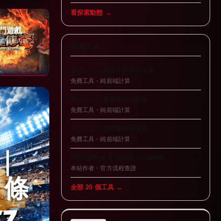
看探索動態 →
門遊戲
與最新內容 →
精選工具
🧰 Casino 攻略可信度評分器
免費工具・純前端計算
🧰 Casino 會員權益比較器
免費工具・純前端計算
🧰 Casino 活動資格檢查表
免費工具・純前端計算
｜
FK57娛樂城 官方認證入口編輯部
本站作者・官方流程查證
：條
全部 20 個工具 →