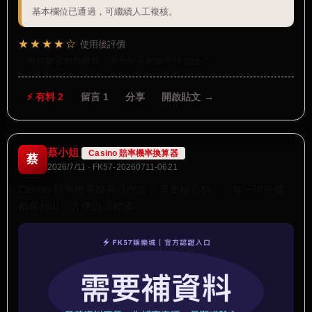
基本欄位已通過，可繼續人工複核。
★★★★☆
使用後評價
每個數字都有解釋，看完順手把原理段也讀了。
⚡ 有料 2
留言 1
分享
開啟貼文 →
蔡小姐
Casino 賠率機率換算器
蔡
2026/7/11 · FK57-20260711-0621
Casino 賠率機率換算器跑出「需要補資料」，每一項依據
都有列出，方便自己複查。