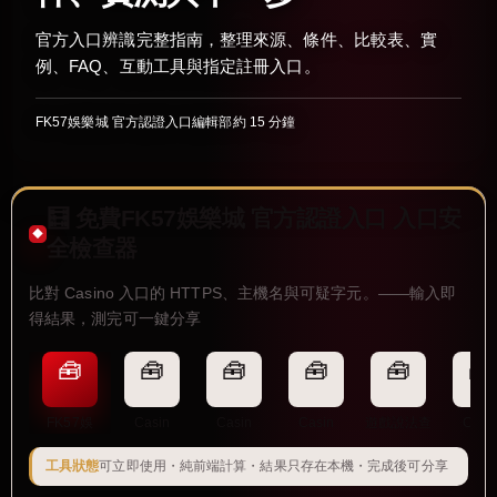
官方入口辨識完整指南，整理來源、條件、比較表、實
例、FAQ、互動工具與指定註冊入口。
FK57娛樂城 官方認證入口編輯部
約 15 分鐘
🧮 免費FK57娛樂城 官方認證入口 入口安
全檢查器
比對 Casino 入口的 HTTPS、主機名與可疑字元。——輸入即
得結果，測完可一鍵分享
🧰
🧰
🧰
🧰
🧰
🧰
FK57娛
Casin
Casin
Casin
遊戲說法查
Casi
工具狀態
可立即使用・純前端計算・結果只存在本機・完成後可分享