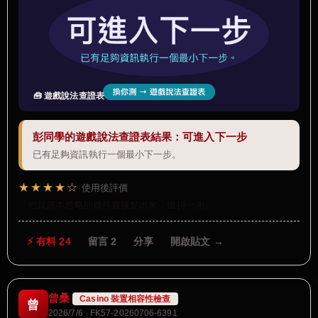
🧰 遊戲說法查證表
彭同學的遊戲說法查證表結果：可進入下一步
已有足夠資訊執行一個最小下一步。
★★★★☆
使用後評價
把我原本忽略的條件直接點出來，值得一測。
⚡ 有料 24
留言 2
分享
開啟貼文 →
曾桑
Casino 裝置相容性檢查
曾
2026/7/6 · FK57-20260706-6391