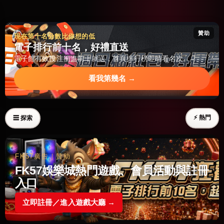
贊助
現在第十名分數比你想的低
電子排行前十名，好禮直送
電子館有效投注衝進前十就送，首頁排行榜即時看名次。
看我第幾名 →
⚡ 熱門
☰ 探索
FK57廣告｜贊助
FK57娛樂城熱門遊戲、會員活動與註冊
入口
立即註冊／進入遊戲大廳 →