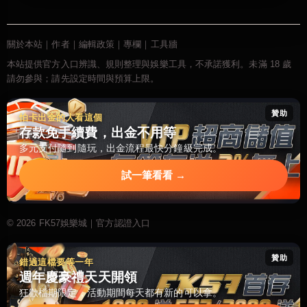
關於本站
｜
作者
｜
編輯政策
｜
專欄
｜
工具牆
本站提供官方入口辨識、規則整理與娛樂工具，不承諾獲利。未滿 18 歲
請勿參與；請先設定時間與預算上限。
贊助
怕卡出金的人看這個
存款免手續費，出金不用等
多元支付隨到隨玩，出金流程最快分鐘級完成。
試一筆看看 →
© 2026 FK57娛樂城｜官方認證入口
贊助
錯過這檔要等一年
週年慶豪禮天天開領
狂歡檔期限定，活動期間每天都有新的可以拿。