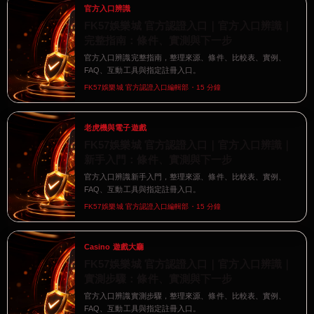
官方入口辨識
FK57娛樂城 官方認證入口｜官方入口辨識｜
完整指南：條件、實測與下一步
官方入口辨識完整指南，整理來源、條件、比較表、實例、
FAQ、互動工具與指定註冊入口。
FK57娛樂城 官方認證入口編輯部・15 分鐘
老虎機與電子遊戲
FK57娛樂城 官方認證入口｜官方入口辨識｜
新手入門：條件、實測與下一步
官方入口辨識新手入門，整理來源、條件、比較表、實例、
FAQ、互動工具與指定註冊入口。
FK57娛樂城 官方認證入口編輯部・15 分鐘
Casino 遊戲大廳
FK57娛樂城 官方認證入口｜官方入口辨識｜
實測步驟：條件、實測與下一步
官方入口辨識實測步驟，整理來源、條件、比較表、實例、
FAQ、互動工具與指定註冊入口。