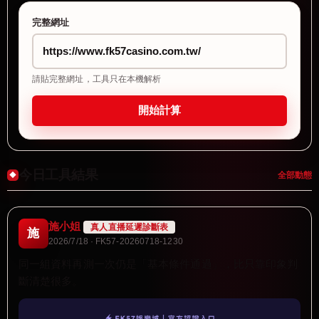
完整網址
請貼完整網址，工具只在本機解析
開始計算
今日工具結果
全部動態
施小姐
真人直播延遲診斷表
施
2026/7/18 · FK57-20260718-1230
同一組資料再測一次仍是「基本條件通過」，比只靠印象判
斷清楚很多。