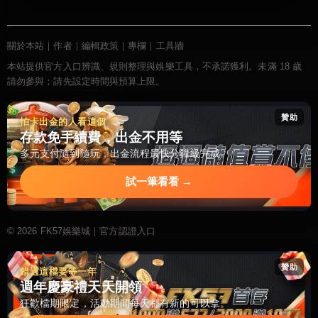
關於本站
｜
作者
｜
編輯政策
｜
專欄
｜
工具牆
本站提供官方入口辨識、規則整理與娛樂工具，不承諾獲利。未滿 18 歲
請勿參與；請先設定時間與預算上限。
贊助
怕卡出金的人看這個
存款免手續費，出金不用等
多元支付隨到隨玩，出金流程最快分鐘級完成。
試一筆看看 →
© 2026 FK57娛樂城｜官方認證入口
贊助
錯過這檔要等一年
週年慶豪禮天天開領
狂歡檔期限定，活動期間每天都有新的可以拿。