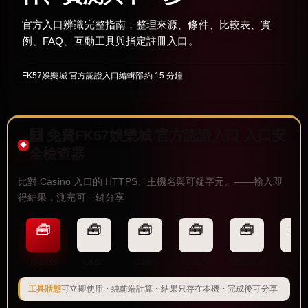
官方入口辨識完整指南，整理來源、條件、比較表、實
例、FAQ、互動工具與指定註冊入口。
FK57娛樂城 官方認證入口編輯部
約 15 分鐘
🧮 免費FK57娛樂城 官方認證入口 入口安
全檢查器
比對 Casino 入口的 HTTPS、主機名與可疑字元。——輸入即
得結果，測完可一鍵分享
🧰
🧰
🧰
🧰
🧰
🧰
FK57娛
Casin
Casin
Casin
遊戲說法查
Casi
工具狀態
可立即使用・純前端計算・結果只存在本機・完成後可分享