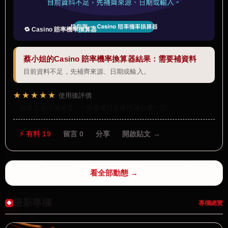
🔁 Casino 賠率機率換算器
蔡小姐的Casino 賠率機率換算器結果：需要補資料
目前資料不足，先補齊來源、日期或輸入。
★★★★★
使用後評價
結果頁做得很清楚，一眼看懂目前條件落在哪一型。
⚡ 有料 19
留言 0
分享
開啟貼文 →
看全部動態 →
最新專欄
專欄總覽