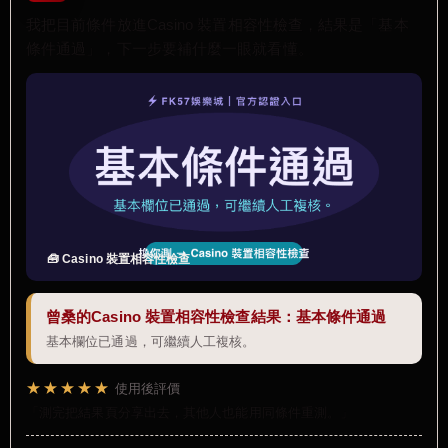
我把目前條件放進Casino 裝置相容性檢查，結果是「基本
條件通過」，下一步要補什麼一眼就看懂。
🧰 Casino 裝置相容性檢查
曾桑的Casino 裝置相容性檢查結果：基本條件通過
基本欄位已通過，可繼續人工複核。
★★★★★
使用後評價
測完把結果頁分享出去，其他人也能用同條件重測。