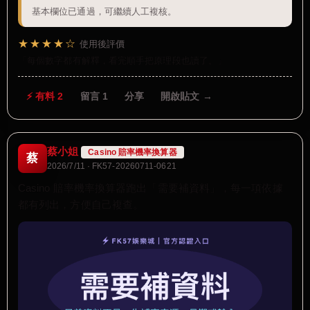
基本欄位已通過，可繼續人工複核。
★★★★☆
使用後評價
每個數字都有解釋，看完順手把原理段也讀了。
⚡ 有料 2
留言 1
分享
開啟貼文 →
蔡小姐
Casino 賠率機率換算器
蔡
2026/7/11 · FK57-20260711-0621
Casino 賠率機率換算器跑出「需要補資料」，每一項依據
都有列出，方便自己複查。