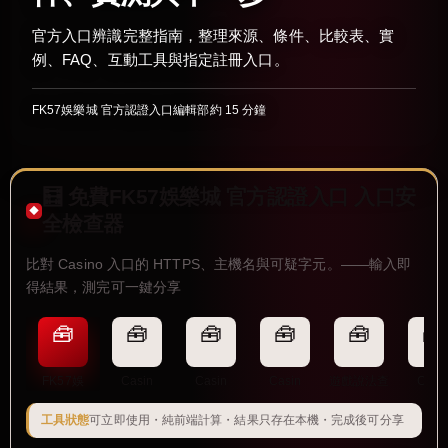
官方入口辨識完整指南，整理來源、條件、比較表、實
例、FAQ、互動工具與指定註冊入口。
FK57娛樂城 官方認證入口編輯部
約 15 分鐘
🧮 免費FK57娛樂城 官方認證入口 入口安
全檢查器
比對 Casino 入口的 HTTPS、主機名與可疑字元。——輸入即
得結果，測完可一鍵分享
🧰
🧰
🧰
🧰
🧰
🧰
FK57娛
Casin
Casin
Casin
遊戲說法查
Casi
工具狀態
可立即使用・純前端計算・結果只存在本機・完成後可分享