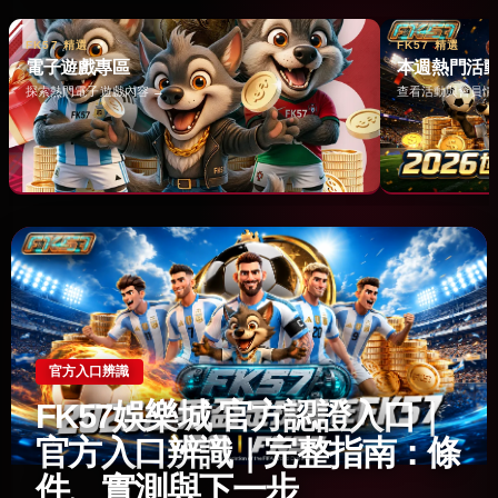
FK57 精選
FK57 精選
電子遊戲專區
本週熱門活
探索熱門電子遊戲內容 →
查看活動與會員情
官方入口辨識
FK57娛樂城 官方認證入口｜
官方入口辨識｜完整指南：條
件、實測與下一步