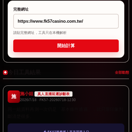
完整網址
請貼完整網址，工具只在本機解析
開始計算
今日工具結果
全部動態
施小姐
真人直播延遲診斷表
施
2026/7/18 · FK57-20260718-1230
同一組資料再測一次仍是「基本條件通過」，比只靠印象判
斷清楚很多。