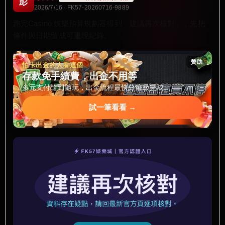
彭
2026/7/16 · FK57-20260716-9889
跑完Casino 娛樂預算規劃器得到「建議再次核對」，先把
條件與日期留成可重現紀錄。
贊助
怕卡出金的人看這個
存款免手續費，出金不用等
多元支付隨到隨玩，出金流程最快分鐘級完成。
試一筆看看 →