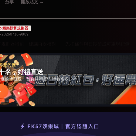
分享
開啟貼文 →
ino 娛樂預算規劃器
7-20260716-9889
娛樂預算規劃器得到「建議再次核對」，先把條件與日期留成可重現紀錄。
你想的低
十名，好禮直送
衝進前十就送，首頁排行榜即時看名次。
→