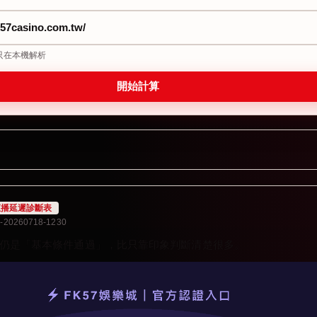
只在本機解析
開始計算
直播延遲診斷表
7-20260718-1230
仍是「基本條件通過」，比只靠印象判斷清楚很多。