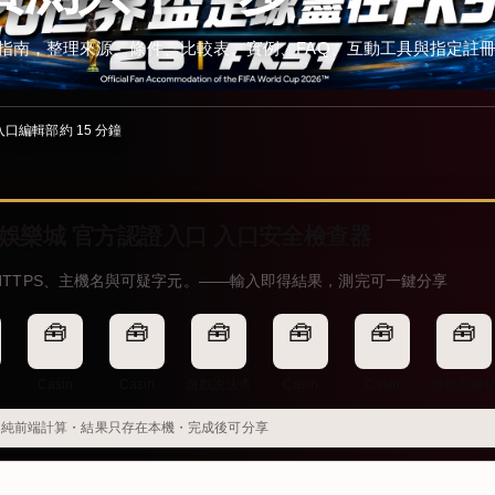
指南，整理來源、條件、比較表、實例、FAQ、互動工具與指定註
證入口編輯部
約 15 分鐘
57娛樂城 官方認證入口 入口安全檢查器
口的 HTTPS、主機名與可疑字元。——輸入即得結果，測完可一鍵分享
🧰
🧰
🧰
🧰
🧰
🧰
Casin
Casin
遊戲說法查
Casin
Casin
遊戲大廳
・純前端計算・結果只存在本機・完成後可分享