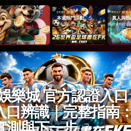
FK57 精選
FK57 精選
本週熱門活動
真人與熱
查看活動與會員情報 →
探索即時遊戲
7娛樂城 官方認證入口
入口辨識｜完整指南
實測與下一步