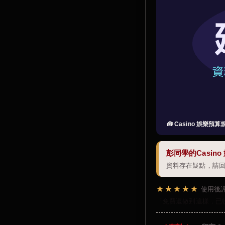
🧰 Casino 娛樂預
彭同學的Casi
資料存在疑點，請
★★★★★
使用後
免費還做到這樣，已