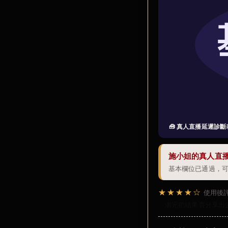
🧰 真人直播延遲診斷
施小姐的真人直
基本欄位已通過，
★★★★☆
使用後
測完把結果頁分享出