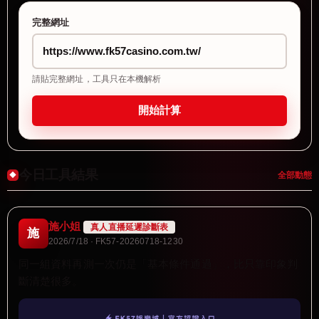
完整網址
請貼完整網址，工具只在本機解析
開始計算
今日工具結果
全部動態
施小姐
真人直播延遲診斷表
施
2026/7/18 · FK57-20260718-1230
同一組資料再測一次仍是「基本條件通過」，比只靠印象判
斷清楚很多。