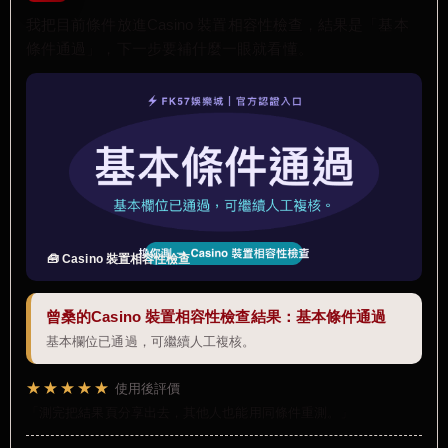
我把目前條件放進Casino 裝置相容性檢查，結果是「基本
條件通過」，下一步要補什麼一眼就看懂。
🧰 Casino 裝置相容性檢查
曾桑的Casino 裝置相容性檢查結果：基本條件通過
基本欄位已通過，可繼續人工複核。
★★★★★
使用後評價
測完把結果頁分享出去，其他人也能用同條件重測。