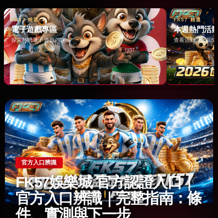
FK57 精選
FK57 精選
電子遊戲專區
本週熱門活
探索熱門電子遊戲內容 →
查看活動與會員情
官方入口辨識
FK57娛樂城 官方認證入口｜
官方入口辨識｜完整指南：條
件、實測與下一步