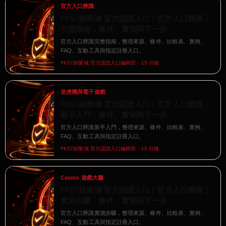
官方入口辨識
FK57娛樂城 官方認證入口｜官方入口辨識｜
完整指南：條件、實測與下一步
官方入口辨識完整指南，整理來源、條件、比較表、實例、
FAQ、互動工具與指定註冊入口。
FK57娛樂城 官方認證入口編輯部・15 分鐘
老虎機與電子遊戲
FK57娛樂城 官方認證入口｜官方入口辨識｜
新手入門：條件、實測與下一步
官方入口辨識新手入門，整理來源、條件、比較表、實例、
FAQ、互動工具與指定註冊入口。
FK57娛樂城 官方認證入口編輯部・15 分鐘
Casino 遊戲大廳
FK57娛樂城 官方認證入口｜官方入口辨識｜
實測步驟：條件、實測與下一步
官方入口辨識實測步驟，整理來源、條件、比較表、實例、
FAQ、互動工具與指定註冊入口。