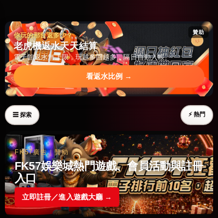
贊助
你玩的那台返多少？
老虎機返水天天結算
電子館返水無上限，玩越多回越多，隔日自動入帳。
看返水比例 →
⚡ 熱門
☰ 探索
FK57廣告｜贊助
FK57娛樂城熱門遊戲、會員活動與註冊
入口
立即註冊／進入遊戲大廳 →