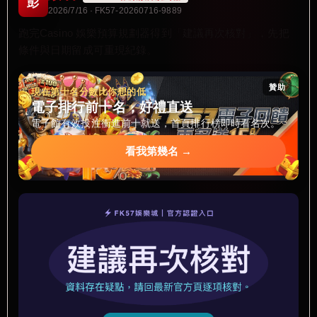
彭
2026/7/16 · FK57-20260716-9889
跑完Casino 娛樂預算規劃器得到「建議再次核對」，先把
條件與日期留成可重現紀錄。
贊助
現在第十名分數比你想的低
電子排行前十名，好禮直送
電子館有效投注衝進前十就送，首頁排行榜即時看名次。
看我第幾名 →