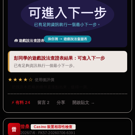
🧰 遊戲說法查證表
彭同學的遊戲說法查證表結果：可進入下一步
已有足夠資訊執行一個最小下一步。
★★★★☆
使用後評價
把我原本忽略的條件直接點出來，值得一測。
⚡ 有料 24
留言 2
分享
開啟貼文 →
曾桑
Casino 裝置相容性檢查
曾
2026/7/6 · FK57-20260706-6391