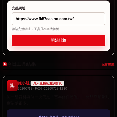
完整網址
請貼完整網址，工具只在本機解析
開始計算
今日工具結果
全部動態
施小姐
真人直播延遲診斷表
施
2026/7/18 · FK57-20260718-1230
同一組資料再測一次仍是「基本條件通過」，比只靠印象判
斷清楚很多。