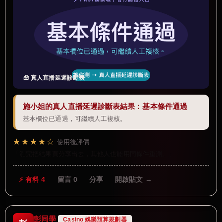
🧰 真人直播延遲診斷表
施小姐的真人直播延遲診斷表結果：基本條件通過
基本欄位已通過，可繼續人工複核。
★★★★☆
使用後評價
測完把結果頁分享出去，其他人也能用同條件重測。
⚡ 有料 4
留言 0
分享
開啟貼文 →
彭同學
Casino 娛樂預算規劃器