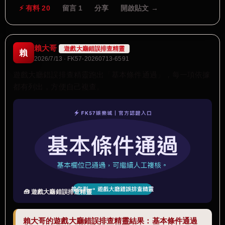
⚡ 有料 20
留言 1
分享
開啟貼文 →
賴大哥
遊戲大廳錯誤排查精靈
賴
2026/7/13 · FK57-20260713-6591
遊戲大廳錯誤排查精靈跑出「基本條件通過」，每一項依據
都有列出，方便自己複查。
🧰 遊戲大廳錯誤排查精靈
賴大哥的遊戲大廳錯誤排查精靈結果：基本條件通過