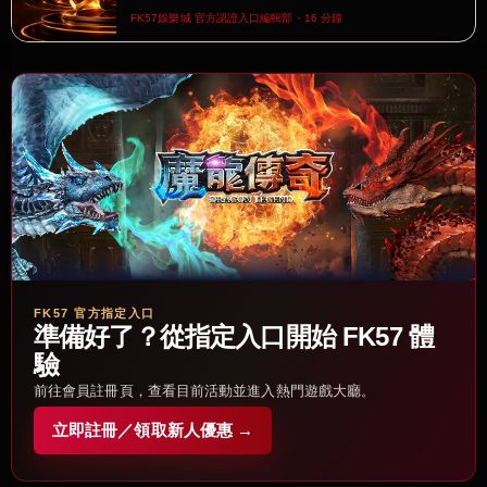
FK57娛樂城 官方認證入口編輯部・16 分鐘
FK57 官方指定入口
準備好了？從指定入口開始 FK57 體
驗
前往會員註冊頁，查看目前活動並進入熱門遊戲大廳。
立即註冊／領取新人優惠 →