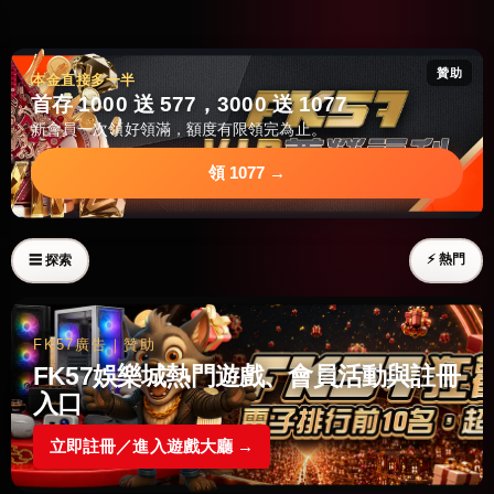
贊助
本金直接多一半
首存 1000 送 577，3000 送 1077
新會員一次領好領滿，額度有限領完為止。
領 1077 →
⚡ 熱門
☰ 探索
FK57廣告｜贊助
FK57娛樂城熱門遊戲、會員活動與註冊
入口
立即註冊／進入遊戲大廳 →