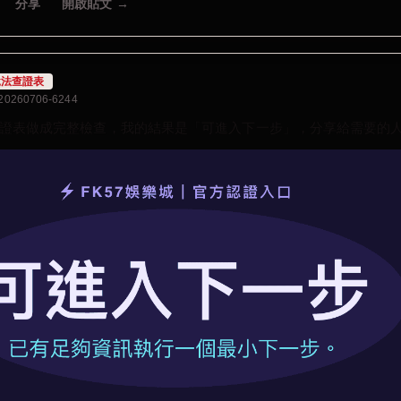
分享
開啟貼文 →
說法查證表
-20260706-6244
證表做成完整檢查，我的結果是「可進入下一步」，分享給需要的