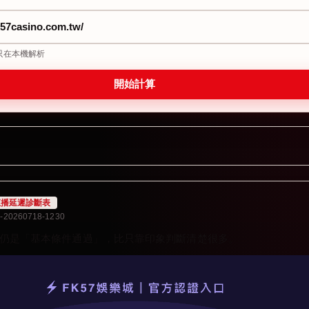
只在本機解析
開始計算
直播延遲診斷表
7-20260718-1230
仍是「基本條件通過」，比只靠印象判斷清楚很多。