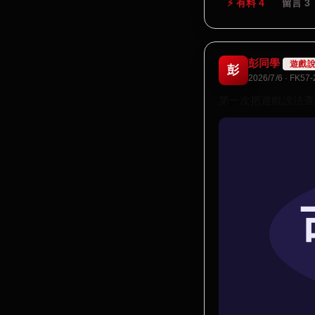
⚡ 有料 4
留言 3
彭同學
遊戲
彭
2026/7/6 · FK57
第一次把遊戲說法查