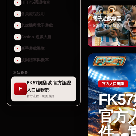
HTTPS憑證檢查
▪
FK57 精選
會員流程說明
▪
電子遊戲專區
老虎機與電子遊戲
▪
探索熱門電子遊戲內容 →
Casino 遊戲大廳
▪
新手遊戲導覽
▪
規則賠率與機率
▪
本站作者
FK57娛樂城 官方認證
官方入口辨識
F
入口編輯部
FK5
官方流程・規則查證
官方
件、