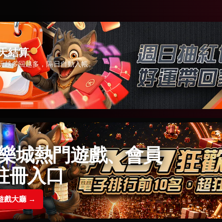
天結算
玩越多回越多，隔日自動入帳。
7娛樂城熱門遊戲、會員
註冊入口
遊戲大廳 →