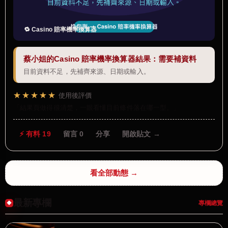
🔁 Casino 賠率機率換算器
蔡小姐的Casino 賠率機率換算器結果：需要補資料
目前資料不足，先補齊來源、日期或輸入。
★★★★★
使用後評價
結果頁做得很清楚，一眼看懂目前條件落在哪一型。
⚡ 有料 19
留言 0
分享
開啟貼文 →
看全部動態 →
最新專欄
專欄總覽