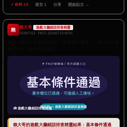
⚡ 有料 20
留言 1
分享
開啟貼文 →
賴大哥
遊戲大廳錯誤排查精靈
賴
2026/7/13 · FK57-20260713-6591
遊戲大廳錯誤排查精靈跑出「基本條件通過」，每一項依據
都有列出，方便自己複查。
🧰 遊戲大廳錯誤排查精靈
賴大哥的遊戲大廳錯誤排查精靈結果：基本條件通過