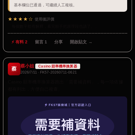
基本欄位已通過，可繼續人工複核。
★★★★☆
使用後評價
每個數字都有解釋，看完順手把原理段也讀了。
⚡ 有料 2
留言 1
分享
開啟貼文 →
蔡小姐
Casino 賠率機率換算器
蔡
2026/7/11 · FK57-20260711-0621
Casino 賠率機率換算器跑出「需要補資料」，每一項依據
都有列出，方便自己複查。