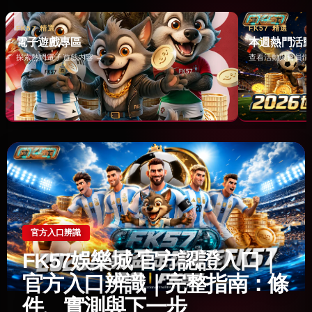
FK57 精選
FK57 精選
電子遊戲專區
本週熱門活
探索熱門電子遊戲內容 →
查看活動與會員情
官方入口辨識
FK57娛樂城 官方認證入口｜
官方入口辨識｜完整指南：條
件、實測與下一步