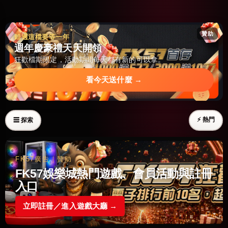
贊助
錯過這檔要等一年
週年慶豪禮天天開領
狂歡檔期限定，活動期間每天都有新的可以拿。
看今天送什麼 →
⚡ 熱門
☰ 探索
FK57廣告｜贊助
FK57娛樂城熱門遊戲、會員活動與註冊
入口
立即註冊／進入遊戲大廳 →