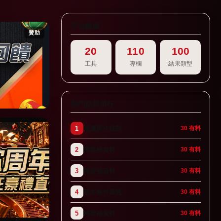
平台數據
贊助
20
110
100
工具
專欄
結果類型
熱門結果排行
1
建議再次核對
30 有料
2
需要補資料
30 有料
3
需要補資料
30 有料
4
基本條件通過
30 有料
5
需要補資料
30 有料