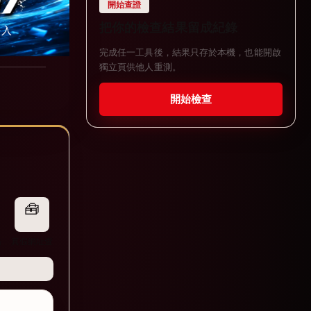
開始查證
把你的檢查結果留成紀錄
冊入
完成任一工具後，結果只存於本機，也能開啟
獨立頁供他人重測。
開始檢查
🧰
🧰
🧰
🔁
🧰
📡
錯
真假網址查
真人直播延
真人百家樂
Casin
Casin
真人桌流程