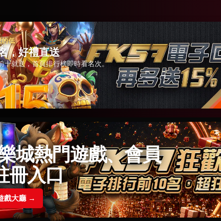
想的低
名，好禮直送
前十就送，首頁排行榜即時看名次。
7娛樂城熱門遊戲、會員
註冊入口
遊戲大廳 →