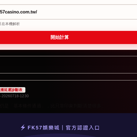
只在本機解析
開始計算
直播延遲診斷表
7-20260718-1230
仍是「基本條件通過」，比只靠印象判斷清楚很多。