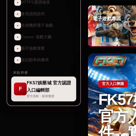
HTTPS憑證檢查
▪
FK57 精選
會員流程說明
▪
電子遊戲專區
老虎機與電子遊戲
▪
探索熱門電子遊戲內容 →
Casino 遊戲大廳
▪
新手遊戲導覽
▪
規則賠率與機率
▪
本站作者
FK57娛樂城 官方認證
官方入口辨識
F
入口編輯部
FK5
官方流程・規則查證
官方
件、