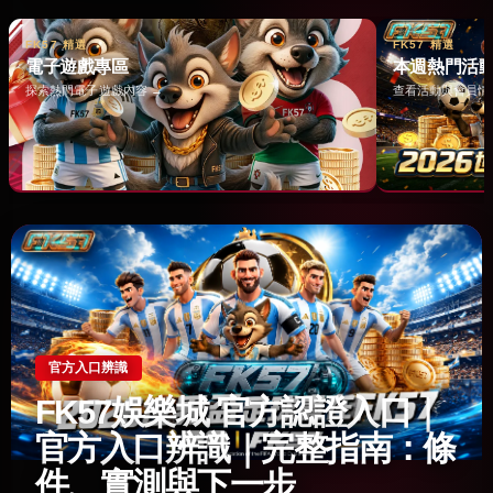
FK57 精選
FK57 精選
電子遊戲專區
本週熱門活
探索熱門電子遊戲內容 →
查看活動與會員情
官方入口辨識
FK57娛樂城 官方認證入口｜
官方入口辨識｜完整指南：條
件、實測與下一步