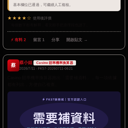
基本欄位已通過，可繼續人工複核。
★★★★☆
使用後評價
每個數字都有解釋，看完順手把原理段也讀了。
⚡ 有料 2
留言 1
分享
開啟貼文 →
蔡小姐
Casino 賠率機率換算器
蔡
2026/7/11 · FK57-20260711-0621
Casino 賠率機率換算器跑出「需要補資料」，每一項依據
都有列出，方便自己複查。