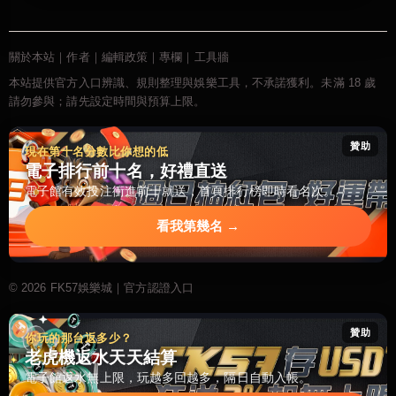
關於本站
｜
作者
｜
編輯政策
｜
專欄
｜
工具牆
本站提供官方入口辨識、規則整理與娛樂工具，不承諾獲利。未滿 18 歲
請勿參與；請先設定時間與預算上限。
贊助
現在第十名分數比你想的低
電子排行前十名，好禮直送
電子館有效投注衝進前十就送，首頁排行榜即時看名次。
看我第幾名 →
© 2026 FK57娛樂城｜官方認證入口
贊助
你玩的那台返多少？
老虎機返水天天結算
電子館返水無上限，玩越多回越多，隔日自動入帳。