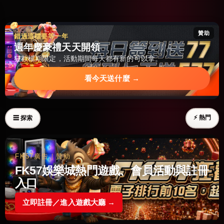
贊助
錯過這檔要等一年
週年慶豪禮天天開領
狂歡檔期限定，活動期間每天都有新的可以拿。
看今天送什麼 →
⚡ 熱門
☰ 探索
FK57廣告｜贊助
FK57娛樂城熱門遊戲、會員活動與註冊
入口
立即註冊／進入遊戲大廳 →