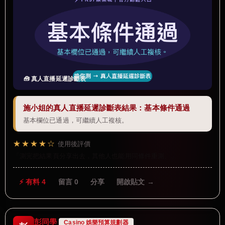
🧰 真人直播延遲診斷表
施小姐的真人直播延遲診斷表結果：基本條件通過
基本欄位已通過，可繼續人工複核。
★★★★☆
使用後評價
測完把結果頁分享出去，其他人也能用同條件重測。
⚡ 有料 4
留言 0
分享
開啟貼文 →
彭同學
Casino 娛樂預算規劃器