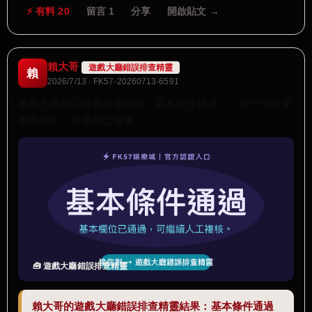
⚡ 有料 20
留言 1
分享
開啟貼文 →
賴大哥
遊戲大廳錯誤排查精靈
賴
2026/7/13 · FK57-20260713-6591
遊戲大廳錯誤排查精靈跑出「基本條件通過」，每一項依據
都有列出，方便自己複查。
🧰 遊戲大廳錯誤排查精靈
賴大哥的遊戲大廳錯誤排查精靈結果：基本條件通過