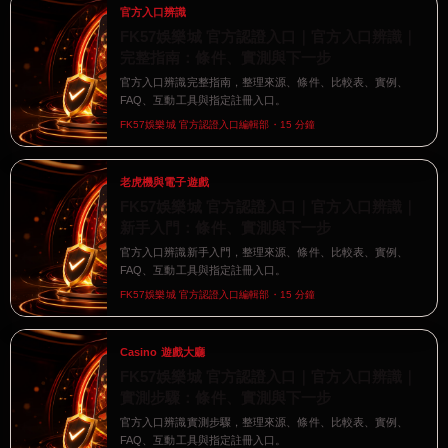
官方入口辨識
FK57娛樂城 官方認證入口｜官方入口辨識｜
完整指南：條件、實測與下一步
官方入口辨識完整指南，整理來源、條件、比較表、實例、
FAQ、互動工具與指定註冊入口。
FK57娛樂城 官方認證入口編輯部・15 分鐘
老虎機與電子遊戲
FK57娛樂城 官方認證入口｜官方入口辨識｜
新手入門：條件、實測與下一步
官方入口辨識新手入門，整理來源、條件、比較表、實例、
FAQ、互動工具與指定註冊入口。
FK57娛樂城 官方認證入口編輯部・15 分鐘
Casino 遊戲大廳
FK57娛樂城 官方認證入口｜官方入口辨識｜
實測步驟：條件、實測與下一步
官方入口辨識實測步驟，整理來源、條件、比較表、實例、
FAQ、互動工具與指定註冊入口。