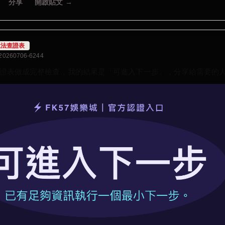
分享
開啟貼文 →
說法查證表
-20260706-6244
證表做成完整檢查，我的結果是「可進入下一步」，分享給需要的