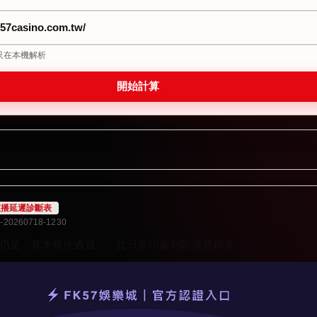
只在本機解析
開始計算
直播延遲診斷表
7-20260718-1230
仍是「基本條件通過」，比只靠印象判斷清楚很多。