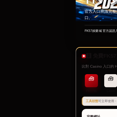
官方入口辨識完整
口。
FK57娛樂城 官方認
🧮 免費FK
比對 Casino 入
🧰
🧰
FK57娛
Casin
工具狀態
可立即使用
完整網址