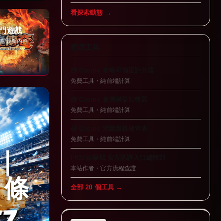
看探索動態 →
門遊戲
與最新內容 →
精選工具
🧰 Casino 攻略可信度評分器
免費工具・純前端計算
🧰 Casino 會員權益比較器
免費工具・純前端計算
🧰 Casino 活動資格檢查表
免費工具・純前端計算
｜
FK57娛樂城 官方認證入口編輯部
本站作者・官方流程查證
：條
全部 20 個工具 →