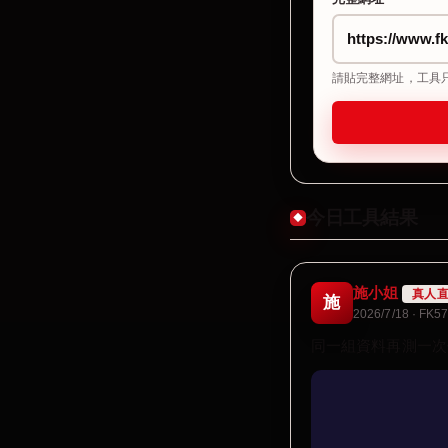
請貼完整網址，工具
今日工具結果
施小姐
真人
施
2026/7/18 · FK5
同一組資料再測一次