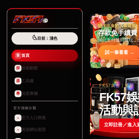
怕卡出金的人看這個
存款免手續費
🌜
目前：淺色
多元支付隨到隨玩，
試一筆看看 →
首
首頁
探
探索動態
器
工具牆
FK57廣告｜贊助
FK5
專
深度專欄
活動與
官方指南分類
官方入口辨識
▪
立即註冊／進入
真假網址查證
▪