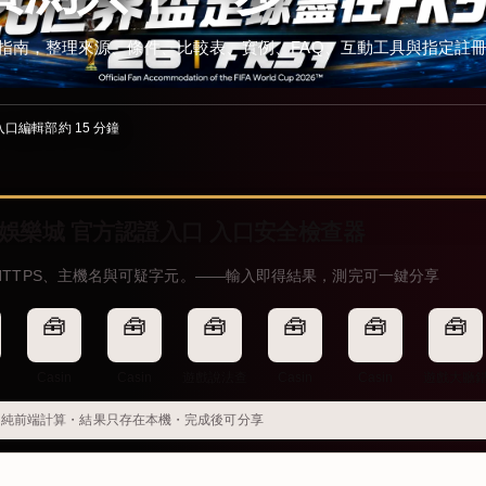
指南，整理來源、條件、比較表、實例、FAQ、互動工具與指定註
證入口編輯部
約 15 分鐘
57娛樂城 官方認證入口 入口安全檢查器
口的 HTTPS、主機名與可疑字元。——輸入即得結果，測完可一鍵分享
🧰
🧰
🧰
🧰
🧰
🧰
Casin
Casin
遊戲說法查
Casin
Casin
遊戲大廳
・純前端計算・結果只存在本機・完成後可分享