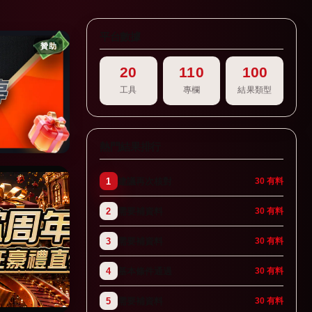
平台數據
贊助
20
110
100
工具
專欄
結果類型
熱門結果排行
1
建議再次核對
30 有料
2
需要補資料
30 有料
3
需要補資料
30 有料
4
基本條件通過
30 有料
5
需要補資料
30 有料