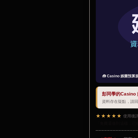
🧰 Casino 娛樂預
彭同學的Casi
資料存在疑點，請
★★★★★
使用後
免費還做到這樣，已