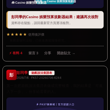
🧰 Casino 娛樂預算規劃器
彭同學的Casino 娛樂預算規劃器結果：建議再次核對
資料存在疑點，請回最新官方頁逐項核對。
★★★★★
使用後評價
免費還做到這樣，已收進書籤慢慢研究。
⚡ 有料 4
留言 3
分享
開啟貼文 →
彭同學
遊戲說法查證表
彭
2026/7/6 · FK57-20260706-6244
第一次把遊戲說法查證表做成完整檢查，我的結果是「可進
入下一步」，分享給需要的人。