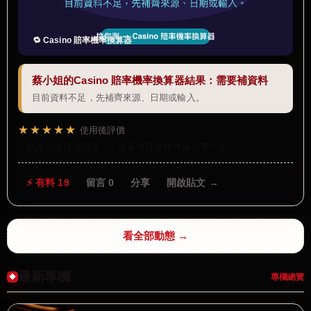
🔁 Casino 賠率機率換算器
蔡小姐的Casino 賠率機率換算器結果：需要補資料
目前資料不足，先補齊來源、日期或輸入。
★★★★★
使用後評價
結果頁做得很清楚，一眼看懂目前條件落在哪一型。
⚡ 有料 19
留言 0
分享
開啟貼文 →
看全部動態 →
最新專欄
專欄總覽