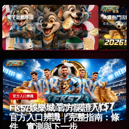
FK57 精選
FK57 精選
電子遊戲專區
本週熱門活
探索熱門電子遊戲內容 →
查看活動與會員情
官方入口辨識
FK57娛樂城 官方認證入口｜
官方入口辨識｜完整指南：條
件、實測與下一步