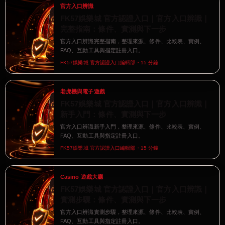
官方入口辨識
FK57娛樂城 官方認證入口｜官方入口辨識｜
完整指南：條件、實測與下一步
官方入口辨識完整指南，整理來源、條件、比較表、實例、
FAQ、互動工具與指定註冊入口。
FK57娛樂城 官方認證入口編輯部・15 分鐘
老虎機與電子遊戲
FK57娛樂城 官方認證入口｜官方入口辨識｜
新手入門：條件、實測與下一步
官方入口辨識新手入門，整理來源、條件、比較表、實例、
FAQ、互動工具與指定註冊入口。
FK57娛樂城 官方認證入口編輯部・15 分鐘
Casino 遊戲大廳
FK57娛樂城 官方認證入口｜官方入口辨識｜
實測步驟：條件、實測與下一步
官方入口辨識實測步驟，整理來源、條件、比較表、實例、
FAQ、互動工具與指定註冊入口。