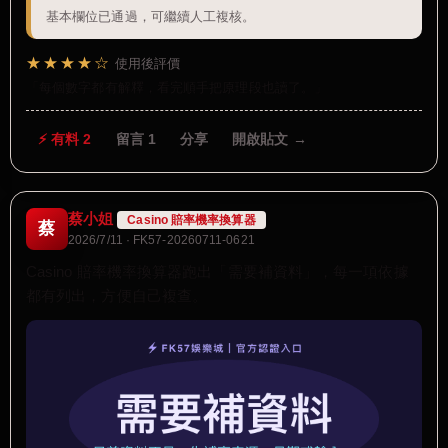
基本欄位已通過，可繼續人工複核。
★★★★☆
使用後評價
每個數字都有解釋，看完順手把原理段也讀了。
⚡ 有料 2
留言 1
分享
開啟貼文 →
蔡小姐
Casino 賠率機率換算器
蔡
2026/7/11 · FK57-20260711-0621
Casino 賠率機率換算器跑出「需要補資料」，每一項依據
都有列出，方便自己複查。