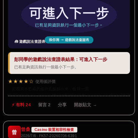
🧰 遊戲說法查證表
彭同學的遊戲說法查證表結果：可進入下一步
已有足夠資訊執行一個最小下一步。
★★★★☆
使用後評價
把我原本忽略的條件直接點出來，值得一測。
⚡ 有料 24
留言 2
分享
開啟貼文 →
曾桑
Casino 裝置相容性檢查
曾
2026/7/6 · FK57-20260706-6391