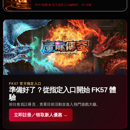
FK57娛樂城 官方認證入口編輯部・16 分鐘
FK57 官方指定入口
準備好了？從指定入口開始 FK57 體
驗
前往會員註冊頁，查看目前活動並進入熱門遊戲大廳。
立即註冊／領取新人優惠 →