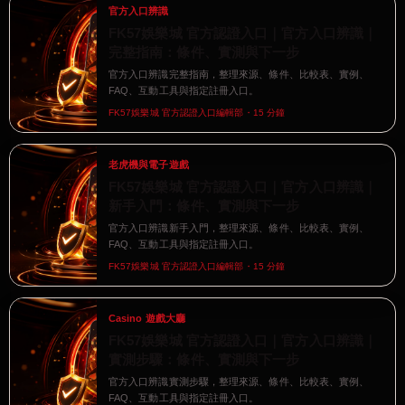
官方入口辨識
FK57娛樂城 官方認證入口｜官方入口辨識｜
完整指南：條件、實測與下一步
官方入口辨識完整指南，整理來源、條件、比較表、實例、
FAQ、互動工具與指定註冊入口。
FK57娛樂城 官方認證入口編輯部・15 分鐘
老虎機與電子遊戲
FK57娛樂城 官方認證入口｜官方入口辨識｜
新手入門：條件、實測與下一步
官方入口辨識新手入門，整理來源、條件、比較表、實例、
FAQ、互動工具與指定註冊入口。
FK57娛樂城 官方認證入口編輯部・15 分鐘
Casino 遊戲大廳
FK57娛樂城 官方認證入口｜官方入口辨識｜
實測步驟：條件、實測與下一步
官方入口辨識實測步驟，整理來源、條件、比較表、實例、
FAQ、互動工具與指定註冊入口。