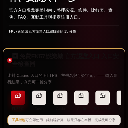
官方入口辨識完整指南，整理來源、條件、比較表、實
例、FAQ、互動工具與指定註冊入口。
FK57娛樂城 官方認證入口編輯部
約 15 分鐘
🧮 免費FK57娛樂城 官方認證入口 入口安
全檢查器
比對 Casino 入口的 HTTPS、主機名與可疑字元。——輸入即
得結果，測完可一鍵分享
🧰
🧰
🧰
🧰
🧰
🧰
FK57娛
Casin
Casin
Casin
遊戲說法查
Casi
工具狀態
可立即使用・純前端計算・結果只存在本機・完成後可分享