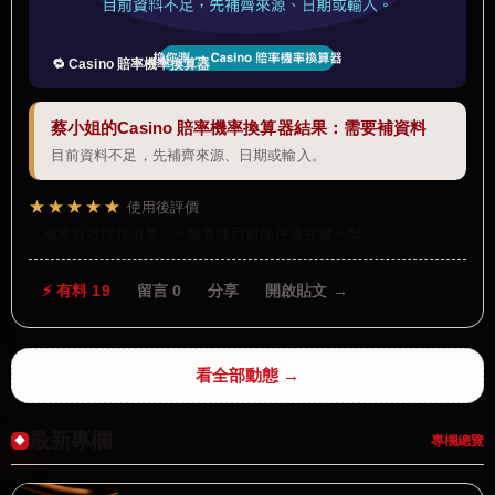
🔁 Casino 賠率機率換算器
蔡小姐的Casino 賠率機率換算器結果：需要補資料
目前資料不足，先補齊來源、日期或輸入。
★★★★★
使用後評價
結果頁做得很清楚，一眼看懂目前條件落在哪一型。
⚡ 有料 19
留言 0
分享
開啟貼文 →
看全部動態 →
最新專欄
專欄總覽