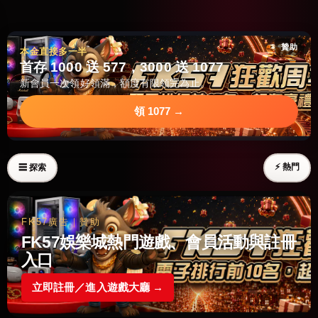
贊助
本金直接多一半
首存 1000 送 577，3000 送 1077
新會員一次領好領滿，額度有限領完為止。
領 1077 →
⚡ 熱門
☰ 探索
FK57廣告｜贊助
FK57娛樂城熱門遊戲、會員活動與註冊
入口
立即註冊／進入遊戲大廳 →