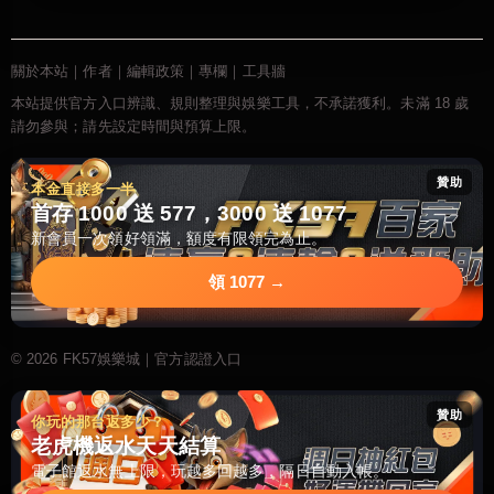
關於本站
｜
作者
｜
編輯政策
｜
專欄
｜
工具牆
本站提供官方入口辨識、規則整理與娛樂工具，不承諾獲利。未滿 18 歲
請勿參與；請先設定時間與預算上限。
贊助
本金直接多一半
首存 1000 送 577，3000 送 1077
新會員一次領好領滿，額度有限領完為止。
領 1077 →
© 2026 FK57娛樂城｜官方認證入口
贊助
你玩的那台返多少？
老虎機返水天天結算
電子館返水無上限，玩越多回越多，隔日自動入帳。