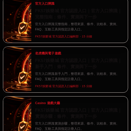
官方入口辨識
FK57娛樂城 官方認證入口｜官方入口辨識｜
完整指南：條件、實測與下一步
官方入口辨識完整指南，整理來源、條件、比較表、實例、
FAQ、互動工具與指定註冊入口。
FK57娛樂城 官方認證入口編輯部・15 分鐘
老虎機與電子遊戲
FK57娛樂城 官方認證入口｜官方入口辨識｜
新手入門：條件、實測與下一步
官方入口辨識新手入門，整理來源、條件、比較表、實例、
FAQ、互動工具與指定註冊入口。
FK57娛樂城 官方認證入口編輯部・15 分鐘
Casino 遊戲大廳
FK57娛樂城 官方認證入口｜官方入口辨識｜
實測步驟：條件、實測與下一步
官方入口辨識實測步驟，整理來源、條件、比較表、實例、
FAQ、互動工具與指定註冊入口。