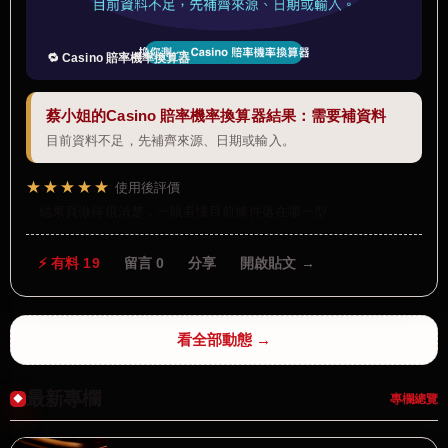
🔁 Casino 賠率機率換算器
蔡小姐的Casino 賠率機率換算器結果：需要補資料
目前資料不足，先補齊來源、日期或輸入。
★★★★★
使用後評價
結果頁做得很清楚，一眼看懂目前條件落在哪一型。
⚡ 有料 19
留言 0
分享
開啟貼文 →
看全部動態 →
最新專欄
專欄總覽