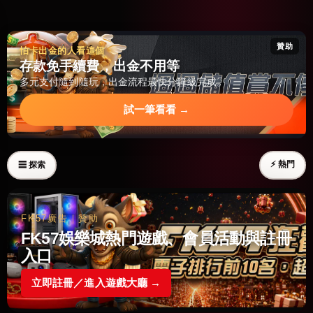
贊助
怕卡出金的人看這個
存款免手續費，出金不用等
多元支付隨到隨玩，出金流程最快分鐘級完成。
試一筆看看 →
⚡ 熱門
☰ 探索
FK57廣告｜贊助
FK57娛樂城熱門遊戲、會員活動與註冊
入口
立即註冊／進入遊戲大廳 →