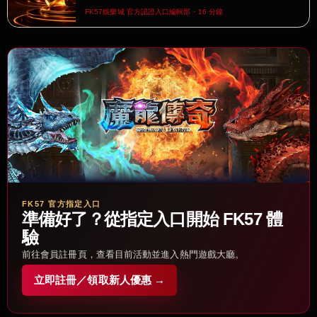
FK57娛樂城 官方認證入口編輯部・16 分鐘
FK57 官方指定入口
準備好了？從指定入口開始 FK57 體
驗
前往會員註冊頁，查看目前活動並進入熱門遊戲大廳。
立即註冊／領取新人優惠 →