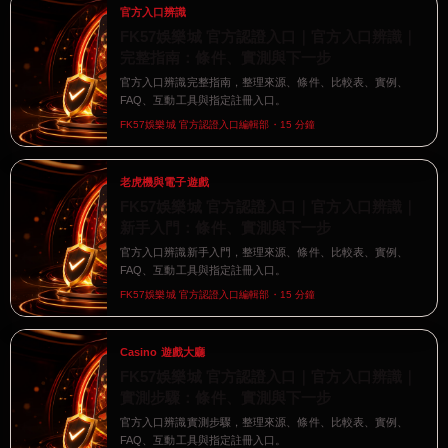
官方入口辨識
FK57娛樂城 官方認證入口｜官方入口辨識｜
完整指南：條件、實測與下一步
官方入口辨識完整指南，整理來源、條件、比較表、實例、
FAQ、互動工具與指定註冊入口。
FK57娛樂城 官方認證入口編輯部・15 分鐘
老虎機與電子遊戲
FK57娛樂城 官方認證入口｜官方入口辨識｜
新手入門：條件、實測與下一步
官方入口辨識新手入門，整理來源、條件、比較表、實例、
FAQ、互動工具與指定註冊入口。
FK57娛樂城 官方認證入口編輯部・15 分鐘
Casino 遊戲大廳
FK57娛樂城 官方認證入口｜官方入口辨識｜
實測步驟：條件、實測與下一步
官方入口辨識實測步驟，整理來源、條件、比較表、實例、
FAQ、互動工具與指定註冊入口。