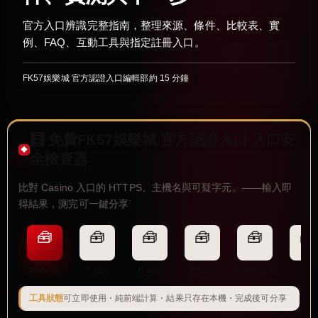
官方入口辨識完整指南，整理來源、條件、比較表、實
例、FAQ、互動工具與指定註冊入口。
FK57娛樂城 官方認證入口編輯部
約 15 分鐘
🧮 免費FK57娛樂城 官方認證入口 入口安
全檢查器
比對 Casino 入口的 HTTPS、主機名與可疑字元。——輸入即
得結果，測完可一鍵分享
🧰
🧰
🧰
🧰
🧰
🧰
FK57娛
Casin
Casin
Casin
遊戲說法查
Casi
工具狀態
可立即使用・純前端計算・結果只存在本機・完成後可分享