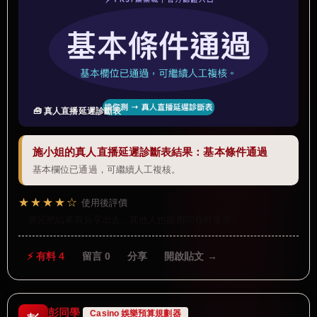
🧰 真人直播延遲診斷表
施小姐的真人直播延遲診斷表結果：基本條件通過
基本欄位已通過，可繼續人工複核。
★★★★☆
使用後評價
測完把結果頁分享出去，其他人也能用同條件重測。
⚡ 有料 4
留言 0
分享
開啟貼文 →
彭同學
Casino 娛樂預算規劃器