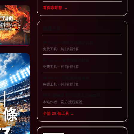
看探索動態 →
門遊戲
與最新內容 →
精選工具
🧰 Casino 攻略可信度評分器
免費工具・純前端計算
🧰 Casino 會員權益比較器
免費工具・純前端計算
🧰 Casino 活動資格檢查表
免費工具・純前端計算
｜
FK57娛樂城 官方認證入口編輯部
本站作者・官方流程查證
：條
全部 20 個工具 →