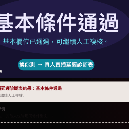
表
播延遲診斷表結果：基本條件通過
可繼續人工複核。
評價
去，其他人也能用同條件重測。