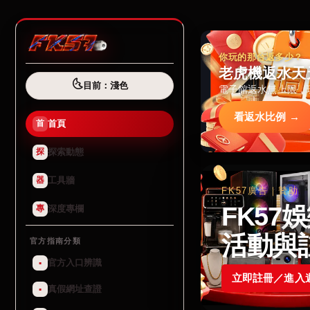
你玩的那台返多少？
老虎機返水天
🌜
目前：淺色
電子館返水無上限，
看返水比例 →
首
首頁
探
探索動態
器
工具牆
FK57廣告｜贊助
FK5
專
深度專欄
活動與
官方指南分類
官方入口辨識
▪
立即註冊／進入
真假網址查證
▪