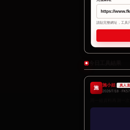
請貼完整網址，工具
今日工具結果
施小姐
真人
施
2026/7/18 · FK5
同一組資料再測一次