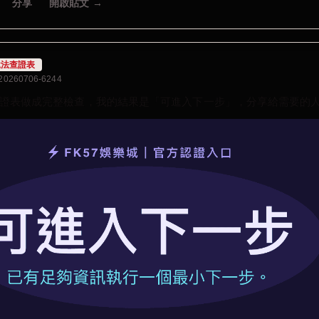
分享
開啟貼文 →
說法查證表
-20260706-6244
證表做成完整檢查，我的結果是「可進入下一步」，分享給需要的