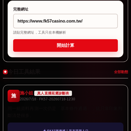
完整網址
請貼完整網址，工具只在本機解析
開始計算
今日工具結果
全部動態
施小姐
真人直播延遲診斷表
施
2026/7/18 · FK57-20260718-1230
同一組資料再測一次仍是「基本條件通過」，比只靠印象判
斷清楚很多。