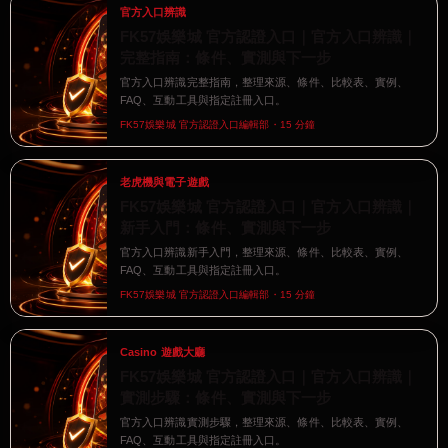
官方入口辨識
FK57娛樂城 官方認證入口｜官方入口辨識｜
完整指南：條件、實測與下一步
官方入口辨識完整指南，整理來源、條件、比較表、實例、
FAQ、互動工具與指定註冊入口。
FK57娛樂城 官方認證入口編輯部・15 分鐘
老虎機與電子遊戲
FK57娛樂城 官方認證入口｜官方入口辨識｜
新手入門：條件、實測與下一步
官方入口辨識新手入門，整理來源、條件、比較表、實例、
FAQ、互動工具與指定註冊入口。
FK57娛樂城 官方認證入口編輯部・15 分鐘
Casino 遊戲大廳
FK57娛樂城 官方認證入口｜官方入口辨識｜
實測步驟：條件、實測與下一步
官方入口辨識實測步驟，整理來源、條件、比較表、實例、
FAQ、互動工具與指定註冊入口。