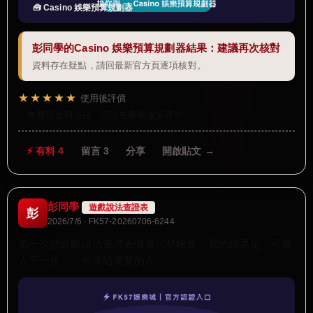
🧰 Casino 娛樂預算規劃器
彭同學的Casino 娛樂預算規劃器結果：建議再次核對
資料存在疑點，請回最新官方頁逐項核對。
★★★★★
使用後評價
免費還做到這樣，已收進書籤慢慢研究。
⚡ 有料 4
留言 3
分享
開啟貼文 →
彭同學
遊戲說法查證表
彭
2026/7/6 · FK57-20260706-6244
第一次把遊戲說法查證表做成完整檢查，我的結果是「可進
入下一步」，分享給需要的人。