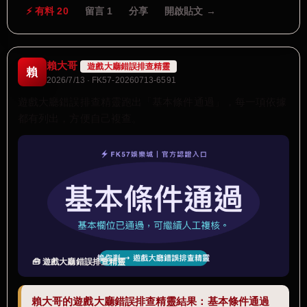
⚡ 有料 20
留言 1
分享
開啟貼文 →
賴大哥
遊戲大廳錯誤排查精靈
賴
2026/7/13 · FK57-20260713-6591
遊戲大廳錯誤排查精靈跑出「基本條件通過」，每一項依據
都有列出，方便自己複查。
🧰 遊戲大廳錯誤排查精靈
賴大哥的遊戲大廳錯誤排查精靈結果：基本條件通過