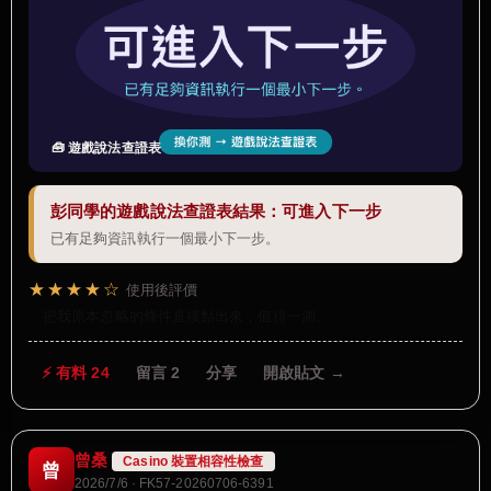
🧰 遊戲說法查證表
彭同學的遊戲說法查證表結果：可進入下一步
已有足夠資訊執行一個最小下一步。
★★★★☆
使用後評價
把我原本忽略的條件直接點出來，值得一測。
⚡ 有料 24
留言 2
分享
開啟貼文 →
曾桑
Casino 裝置相容性檢查
曾
2026/7/6 · FK57-20260706-6391