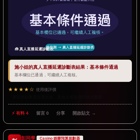
🧰 真人直播延遲診斷表
施小姐的真人直播延遲診斷表結果：基本條件通過
基本欄位已通過，可繼續人工複核。
★★★★☆
使用後評價
測完把結果頁分享出去，其他人也能用同條件重測。
⚡ 有料 4
留言 0
分享
開啟貼文 →
彭同學
Casino 娛樂預算規劃器