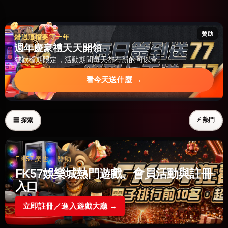
贊助
錯過這檔要等一年
週年慶豪禮天天開領
狂歡檔期限定，活動期間每天都有新的可以拿。
看今天送什麼 →
⚡ 熱門
☰ 探索
FK57廣告｜贊助
FK57娛樂城熱門遊戲、會員活動與註冊
入口
立即註冊／進入遊戲大廳 →