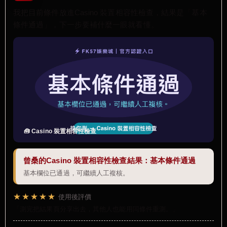
我把目前條件放進Casino 裝置相容性檢查，結果是「基本
條件通過」，下一步要補什麼一眼就看懂。
🧰 Casino 裝置相容性檢查
曾桑的Casino 裝置相容性檢查結果：基本條件通過
基本欄位已通過，可繼續人工複核。
★★★★★
使用後評價
測完把結果頁分享出去，其他人也能用同條件重測。