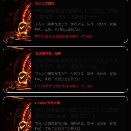
官方入口辨識
FK57娛樂城 官方認證入口｜官方入口辨識｜
完整指南：條件、實測與下一步
官方入口辨識完整指南，整理來源、條件、比較表、實例、
FAQ、互動工具與指定註冊入口。
FK57娛樂城 官方認證入口編輯部・15 分鐘
老虎機與電子遊戲
FK57娛樂城 官方認證入口｜官方入口辨識｜
新手入門：條件、實測與下一步
官方入口辨識新手入門，整理來源、條件、比較表、實例、
FAQ、互動工具與指定註冊入口。
FK57娛樂城 官方認證入口編輯部・15 分鐘
Casino 遊戲大廳
FK57娛樂城 官方認證入口｜官方入口辨識｜
實測步驟：條件、實測與下一步
官方入口辨識實測步驟，整理來源、條件、比較表、實例、
FAQ、互動工具與指定註冊入口。