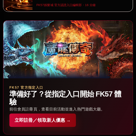
FK57娛樂城 官方認證入口編輯部・16 分鐘
FK57 官方指定入口
準備好了？從指定入口開始 FK57 體
驗
前往會員註冊頁，查看目前活動並進入熱門遊戲大廳。
立即註冊／領取新人優惠 →