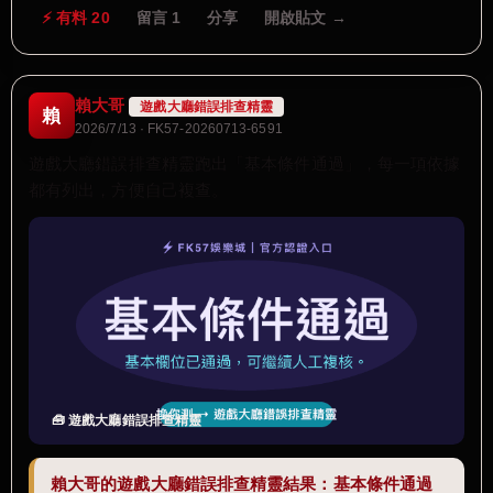
⚡ 有料 20
留言 1
分享
開啟貼文 →
賴大哥
遊戲大廳錯誤排查精靈
賴
2026/7/13 · FK57-20260713-6591
遊戲大廳錯誤排查精靈跑出「基本條件通過」，每一項依據
都有列出，方便自己複查。
🧰 遊戲大廳錯誤排查精靈
賴大哥的遊戲大廳錯誤排查精靈結果：基本條件通過