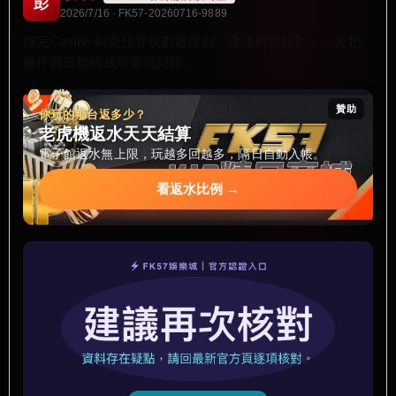
彭
2026/7/16 · FK57-20260716-9889
跑完Casino 娛樂預算規劃器得到「建議再次核對」，先把
條件與日期留成可重現紀錄。
贊助
你玩的那台返多少？
老虎機返水天天結算
電子館返水無上限，玩越多回越多，隔日自動入帳。
看返水比例 →