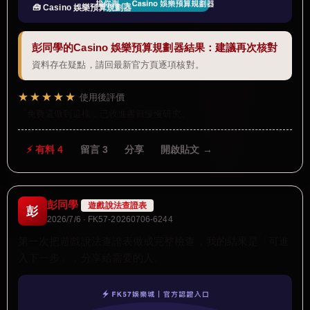
🧰 Casino 娛樂預算規劃器
彭同學的Casino 娛樂預算規劃器結果：建議再次核對
資料存在疑點，請回最新官方頁逐項核對。
★★★★★
使用後評價
免費還做到這樣，已收進書籤慢慢研究。
⚡ 有料 4
留言 3
分享
開啟貼文 →
彭同學
遊戲說法查證表
彭
2026/7/6 · FK57-20260706-6244
第一次把遊戲說法查證表做成完整檢查，我的結果是「可進
入下一步」，分享給需要的人。