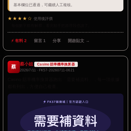
基本欄位已通過，可繼續人工複核。
★★★★☆
使用後評價
每個數字都有解釋，看完順手把原理段也讀了。
⚡ 有料 2
留言 1
分享
開啟貼文 →
蔡小姐
Casino 賠率機率換算器
蔡
2026/7/11 · FK57-20260711-0621
Casino 賠率機率換算器跑出「需要補資料」，每一項依據
都有列出，方便自己複查。