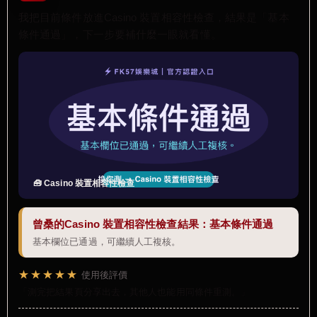
我把目前條件放進Casino 裝置相容性檢查，結果是「基本
條件通過」，下一步要補什麼一眼就看懂。
🧰 Casino 裝置相容性檢查
曾桑的Casino 裝置相容性檢查結果：基本條件通過
基本欄位已通過，可繼續人工複核。
★★★★★
使用後評價
測完把結果頁分享出去，其他人也能用同條件重測。