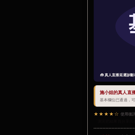
🧰 真人直播延遲診斷
施小姐的真人直
基本欄位已通過，
★★★★☆
使用後
測完把結果頁分享出