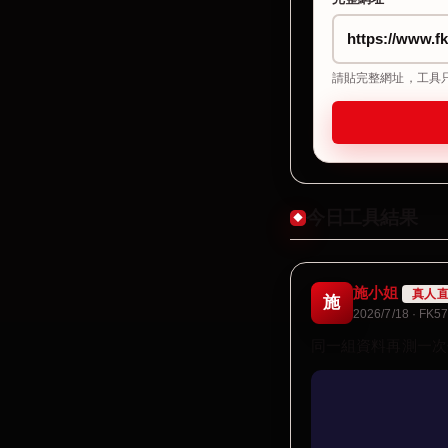
請貼完整網址，工具
今日工具結果
施小姐
真人
施
2026/7/18 · FK5
同一組資料再測一次