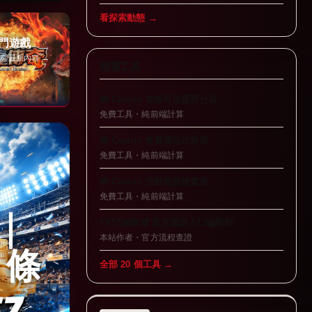
看探索動態 →
門遊戲
與最新內容 →
精選工具
🧰 Casino 攻略可信度評分器
免費工具・純前端計算
🧰 Casino 會員權益比較器
免費工具・純前端計算
🧰 Casino 活動資格檢查表
免費工具・純前端計算
｜
FK57娛樂城 官方認證入口編輯部
本站作者・官方流程查證
：條
全部 20 個工具 →