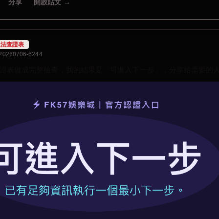
分享
開啟貼文 →
說法查證表
-20260706-6244
證表做成完整檢查，我的結果是「可進入下一步」，分享給需要的