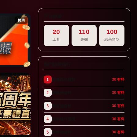
平台數據
贊助
20
110
100
工具
專欄
結果類型
熱門結果排行
1
建議再次核對
30 有料
2
需要補資料
30 有料
3
需要補資料
30 有料
4
基本條件通過
30 有料
5
需要補資料
30 有料