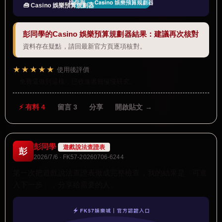
🧰 Casino 娛樂預算規劃器
彭同學的Casino 娛樂預算規劃器結果：建議再次核對
資料存在疑點，請回最新官方頁逐項核對。
★★★★★
使用後評價
免費還做到這樣，已收進書籤慢慢研究。
⚡ 有料 4
留言 3
分享
開啟貼文 →
彭同學
遊戲說法查證表
彭
2026/7/6 · FK57-20260706-6244
第一次把遊戲說法查證表做成完整檢查，我的結果是「可進
入下一步」，分享給需要的人。