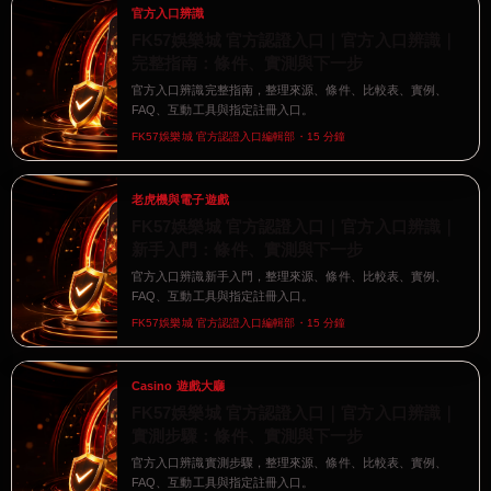
官方入口辨識
FK57娛樂城 官方認證入口｜官方入口辨識｜
完整指南：條件、實測與下一步
官方入口辨識完整指南，整理來源、條件、比較表、實例、
FAQ、互動工具與指定註冊入口。
FK57娛樂城 官方認證入口編輯部・15 分鐘
老虎機與電子遊戲
FK57娛樂城 官方認證入口｜官方入口辨識｜
新手入門：條件、實測與下一步
官方入口辨識新手入門，整理來源、條件、比較表、實例、
FAQ、互動工具與指定註冊入口。
FK57娛樂城 官方認證入口編輯部・15 分鐘
Casino 遊戲大廳
FK57娛樂城 官方認證入口｜官方入口辨識｜
實測步驟：條件、實測與下一步
官方入口辨識實測步驟，整理來源、條件、比較表、實例、
FAQ、互動工具與指定註冊入口。