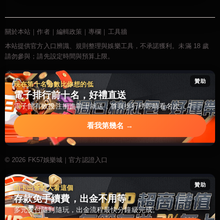
關於本站
｜
作者
｜
編輯政策
｜
專欄
｜
工具牆
本站提供官方入口辨識、規則整理與娛樂工具，不承諾獲利。未滿 18 歲
請勿參與；請先設定時間與預算上限。
贊助
現在第十名分數比你想的低
電子排行前十名，好禮直送
電子館有效投注衝進前十就送，首頁排行榜即時看名次。
看我第幾名 →
© 2026 FK57娛樂城｜官方認證入口
贊助
怕卡出金的人看這個
存款免手續費，出金不用等
多元支付隨到隨玩，出金流程最快分鐘級完成。