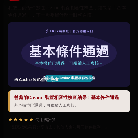
我把目前條件放進Casino 裝置相容性檢查，結果是「基本
條件通過」，下一步要補什麼一眼就看懂。
🧰 Casino 裝置相容性檢查
曾桑的Casino 裝置相容性檢查結果：基本條件通過
基本欄位已通過，可繼續人工複核。
★★★★★
使用後評價
測完把結果頁分享出去，其他人也能用同條件重測。