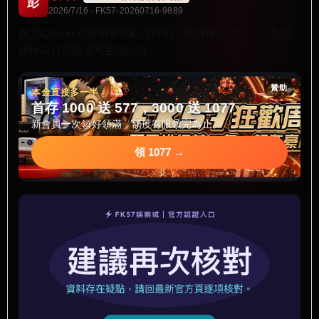
彭
2026/7/16 · FK57-20260716-9889
跑完Casino 娛樂預算規劃器得到「建議再次核對」，先把
條件與日期留成可重現紀錄。
贊助
本金直接多一半
首存 1000 送 577，3000 送 1077
新會員一次領好領滿，額度有限領完為止。
領 1077 →