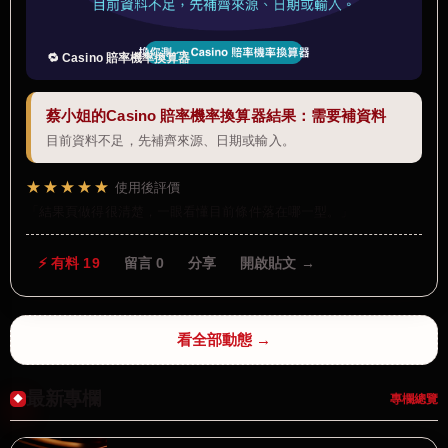
🔁 Casino 賠率機率換算器
蔡小姐的Casino 賠率機率換算器結果：需要補資料
目前資料不足，先補齊來源、日期或輸入。
★★★★★
使用後評價
結果頁做得很清楚，一眼看懂目前條件落在哪一型。
⚡ 有料 19
留言 0
分享
開啟貼文 →
看全部動態 →
最新專欄
專欄總覽