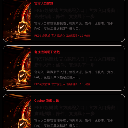
官方入口辨識
FK57娛樂城 官方認證入口｜官方入口辨識｜
完整指南：條件、實測與下一步
官方入口辨識完整指南，整理來源、條件、比較表、實例、
FAQ、互動工具與指定註冊入口。
FK57娛樂城 官方認證入口編輯部・15 分鐘
老虎機與電子遊戲
FK57娛樂城 官方認證入口｜官方入口辨識｜
新手入門：條件、實測與下一步
官方入口辨識新手入門，整理來源、條件、比較表、實例、
FAQ、互動工具與指定註冊入口。
FK57娛樂城 官方認證入口編輯部・15 分鐘
Casino 遊戲大廳
FK57娛樂城 官方認證入口｜官方入口辨識｜
實測步驟：條件、實測與下一步
官方入口辨識實測步驟，整理來源、條件、比較表、實例、
FAQ、互動工具與指定註冊入口。