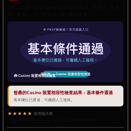
我把目前條件放進Casino 裝置相容性檢查，結果是「基本
條件通過」，下一步要補什麼一眼就看懂。
🧰 Casino 裝置相容性檢查
曾桑的Casino 裝置相容性檢查結果：基本條件通過
基本欄位已通過，可繼續人工複核。
★★★★★
使用後評價
測完把結果頁分享出去，其他人也能用同條件重測。