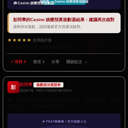
🧰 Casino 娛樂預算規劃器
彭同學的Casino 娛樂預算規劃器結果：建議再次核對
資料存在疑點，請回最新官方頁逐項核對。
★★★★★
使用後評價
免費還做到這樣，已收進書籤慢慢研究。
⚡ 有料 4
留言 3
分享
開啟貼文 →
彭同學
遊戲說法查證表
彭
2026/7/6 · FK57-20260706-6244
第一次把遊戲說法查證表做成完整檢查，我的結果是「可進
入下一步」，分享給需要的人。