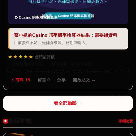
🔁 Casino 賠率機率換算器
蔡小姐的Casino 賠率機率換算器結果：需要補資料
目前資料不足，先補齊來源、日期或輸入。
★★★★★
使用後評價
結果頁做得很清楚，一眼看懂目前條件落在哪一型。
⚡ 有料 19
留言 0
分享
開啟貼文 →
看全部動態 →
最新專欄
專欄總覽