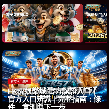
FK57 精選
FK57 精選
電子遊戲專區
本週熱門活
探索熱門電子遊戲內容 →
查看活動與會員情
官方入口辨識
FK57娛樂城 官方認證入口｜
官方入口辨識｜完整指南：條
件、實測與下一步